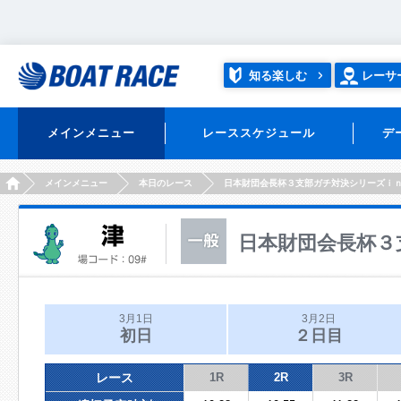
知る楽しむ
レーサ
メインメニュー
レーススケジュール
デ
HOME
メインメニュー
本日のレース
日本財団会長杯３支部ガチ対決シリーズｉ
日本財団会長杯３
3月1日
3月2日
初日
２日目
レース
1R
2R
3R