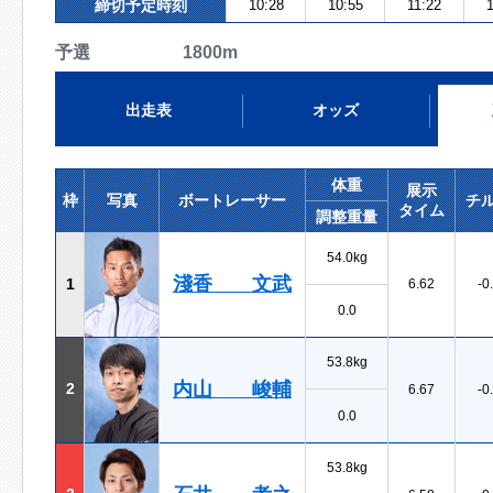
締切予定時刻
10:28
10:55
11:22
予選 1800m
出走表
オッズ
体重
展示
枠
写真
ボートレーサー
チ
タイム
調整重量
54.0kg
淺香 文武
1
6.62
-0
0.0
53.8kg
内山 峻輔
2
6.67
-0
0.0
53.8kg