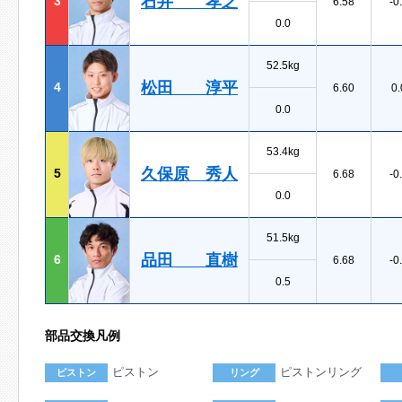
石井 孝之
3
6.58
-0
0.0
52.5kg
松田 淳平
4
6.60
0.
0.0
53.4kg
久保原 秀人
5
6.68
-0
0.0
51.5kg
品田 直樹
6
6.68
-0
0.5
部品交換凡例
ピストン
ピストンリング
ピストン
リング