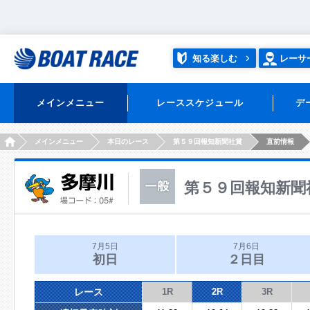
知る楽しむ
レーサ
メインメニュー
レーススケジュール
デ
HOME
メインメニュー
本日のレース
第５９回報知新聞社賞
直前情報
第５９回報知新聞
7月5日
7月6日
初日
２日目
レース
1R
2R
3R