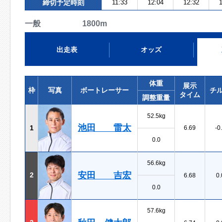
締切予定時刻
11:33
12:04
12:32
1
一般 1800m
出走表
オッズ
体重
展示
枠
写真
ボートレーサー
チ
タイム
調整重量
52.5kg
池田 雷太
1
6.69
-0
0.0
56.6kg
安田 吉宏
2
6.68
0.
0.0
57.6kg