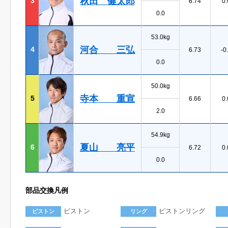
秋田 健太郎
3
6.74
0.
0.0
53.0kg
河合 三弘
4
6.73
-0
0.0
50.0kg
寺本 重宣
5
6.66
0.
2.0
54.9kg
夏山 亮平
6
6.72
0.
0.0
部品交換凡例
ピストン
ピストンリング
ピストン
リング