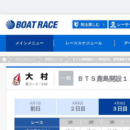
知る楽しむ
レーサ
メインメニュー
レーススケジュール
デ
HOME
メインメニュー
本日のレース
ＢＴＳ鹿島開設１１周年記念 肥前鹿島干
ＢＴＳ鹿島開設１
4月7日
4月8日
4月9日
初日
２日目
３日目
レース
1R
2R
3R