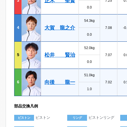
正木 聖賢
3
7.25
0.
0.0
54.3kg
大賀 龍之介
4
7.08
-0
0.0
52.0kg
松井 賢治
5
7.07
0.
0.0
51.0kg
向後 龍一
6
7.02
0.
1.0
部品交換凡例
ピストン
ピストンリング
ピストン
リング