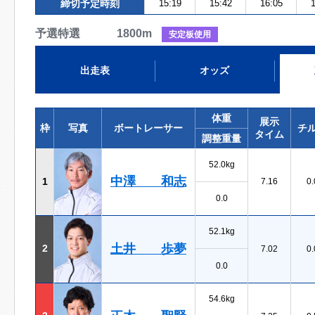
締切予定時刻
15:19
15:42
16:05
1
予選特選 1800m
安定板使用
出走表
オッズ
体重
展示
枠
写真
ボートレーサー
チ
タイム
調整重量
52.0kg
中澤 和志
1
7.16
0.
0.0
52.1kg
土井 歩夢
2
7.02
0.
0.0
54.6kg