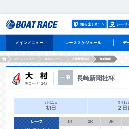
知る楽しむ
レーサ
メインメニュー
レーススケジュール
デ
HOME
メインメニュー
本日のレース
長崎新聞社杯
直前情報
長崎新聞社杯
3月11日
3月12
初日
２日
レース
1R
2R
3R