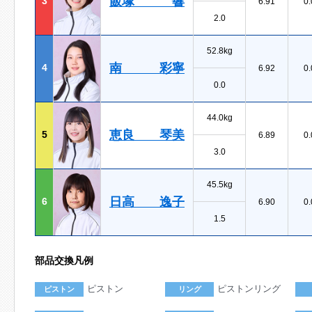
飯塚 響
3
6.91
0.
2.0
52.8kg
南 彩寧
4
6.92
0.
0.0
44.0kg
恵良 琴美
5
6.89
0.
3.0
45.5kg
日高 逸子
6
6.90
0.
1.5
部品交換凡例
ピストン
ピストンリング
ピストン
リング