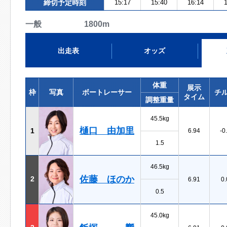
締切予定時刻
15:17
15:40
16:14
1
一般 1800m
出走表
オッズ
体重
展示
枠
写真
ボートレーサー
チ
タイム
調整重量
45.5kg
樋口 由加里
1
6.94
-0
1.5
46.5kg
佐藤 ほのか
2
6.91
0.
0.5
45.0kg