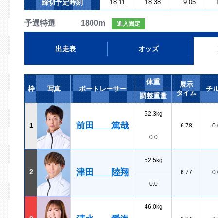
締切予定時刻
18:11
18:38
19:05
1
予選特選 1800m
進入固定
出走表
オッズ
体重
展示
枠
写真
ボートレーサー
チ
タイム
調整重量
52.3kg
前田 篤哉
1
6.78
0.
0.0
52.5kg
津田 陸翔
2
6.77
0.
0.0
46.0kg