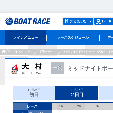
知る楽しむ
レーサ
メインメニュー
レーススケジュール
デ
HOME
メインメニュー
本日のレース
ミッドナイトボートレースｉｎ大村５ オ
ミッドナイトボー
11月25日
11月26日
初日
２日目
レース
1R
2R
3R