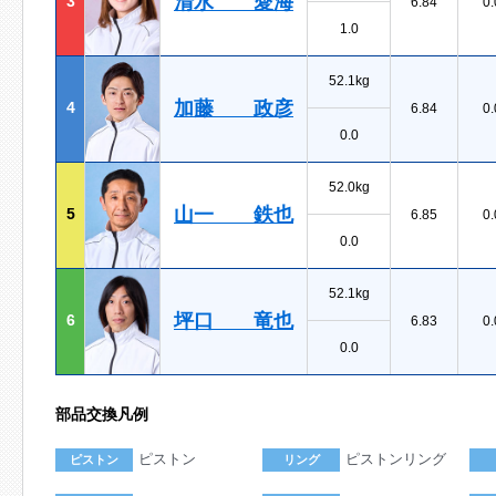
清水 愛海
3
6.84
0.
1.0
52.1kg
加藤 政彦
4
6.84
0.
0.0
52.0kg
山一 鉄也
5
6.85
0.
0.0
52.1kg
坪口 竜也
6
6.83
0.
0.0
部品交換凡例
ピストン
ピストンリング
ピストン
リング