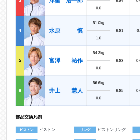
津留 浩一郎
3
6.84
0.
0.0
51.0kg
水原 慎
4
6.81
-0
1.0
54.3kg
富澤 祐作
5
6.83
0.
0.0
56.6kg
井上 慧人
6
6.85
0.
0.0
部品交換凡例
ピストン
ピストンリング
ピストン
リング