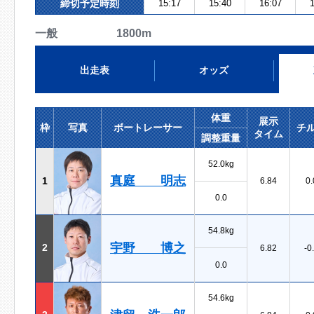
締切予定時刻
15:17
15:40
16:07
1
一般 1800m
出走表
オッズ
体重
展示
枠
写真
ボートレーサー
チ
タイム
調整重量
52.0kg
真庭 明志
1
6.84
0.
0.0
54.8kg
宇野 博之
2
6.82
-0
0.0
54.6kg