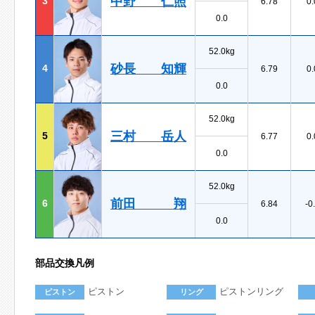
中野 仁照
3
6.78
0.
0.0
52.0kg
砂長 知輝
4
6.79
0.
0.0
52.0kg
三村 岳人
5
6.77
0.
0.0
52.0kg
前田 翔
6
6.84
-0
0.0
部品交換凡例
ピストン
ピストンリング
ピストン
リング