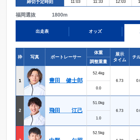
締切予定時刻
11:03
11:33
12:03
1
福岡選抜 1800m
出走表
オッズ
体重
展示
枠
写真
ボートレーサー
チ
タイム
調整重量
52.4kg
豊田 健士郎
1
6.73
0.
0.0
51.0kg
飛田 江己
2
6.73
0.
1.0
52.5kg