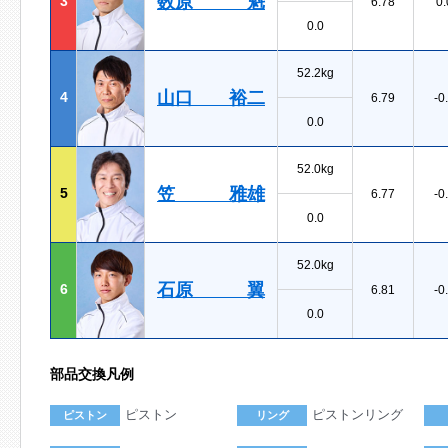
数原 魁
3
6.78
0.
0.0
52.2kg
山口 裕二
4
6.79
-0
0.0
52.0kg
笠 雅雄
5
6.77
-0
0.0
52.0kg
石原 翼
6
6.81
-0
0.0
部品交換凡例
ピストン
ピストンリング
ピストン
リング