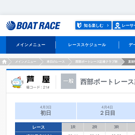
知る楽しむ
レーサ
メインメニュー
レーススケジュール
デ
HOME
メインメニュー
本日のレース
西部ボートレース記者クラブ杯
直前
西部ボートレース
4月3日
4月4日
初日
２日目
レース
1R
2R
3R