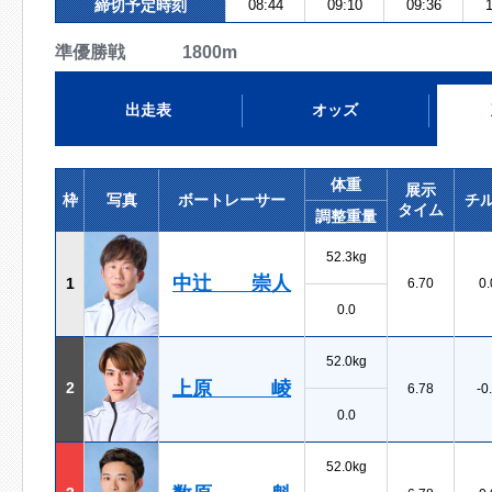
締切予定時刻
08:44
09:10
09:36
1
準優勝戦 1800m
出走表
オッズ
体重
展示
枠
写真
ボートレーサー
チ
タイム
調整重量
52.3kg
中辻 崇人
1
6.70
0.
0.0
52.0kg
上原 崚
2
6.78
-0
0.0
52.0kg