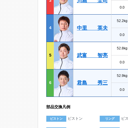
川島 圭司
3
0.0
52.2kg
中里 英夫
4
0.0
52.8kg
武富 智亮
5
0.0
52.9kg
君島 秀三
6
0.0
部品交換凡例
ピストン
ピ
ピストン
リング