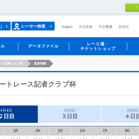
ネ
む
レーサー検索
English
中文简体
中文繁體
한국어
レース場・
ール
データファイル
チケットショップ
ース記者クラブ杯
直前情報
ートレース記者クラブ杯
4月4日
4月5日
4月6日
２日目
３日目
４日
3R
4R
5R
6R
7R
8R