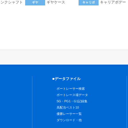
ランクシャフト
ギヤケース
キャリアボデー
ギヤ
キャリボ
。
■データファイル
ボートレーサー検索
ボートレース場データ
SG・PG1・G1記録集
高配当ベスト10
優勝レーサー一覧
ダウンロード・他