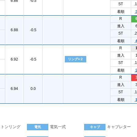
6.86
-0.5
ST
.
着順
R
進入
6.88
-0.5
ST
.
着順
R
進入
6.92
-0.5
リング×２
ST
.
着順
R
進入
6.94
0.0
ST
.
着順
ストンリング
電気一式
キャブレター
電気
キャブ