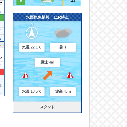
6
.23
17
３
水面気象情報 11R時点
6
6
21
４
1
気温
22.1℃
曇り
1
12
風速
4m
２
3
3
11
水温
18.5℃
波高
4cm
１
スタンド