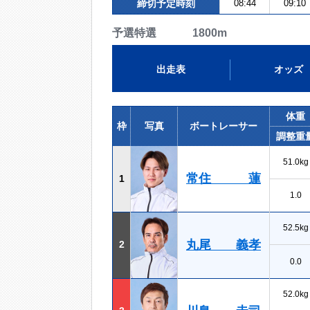
締切予定時刻
08:44
09:10
予選特選 1800m
出走表
オッズ
体重
枠
写真
ボートレーサー
調整重
51.0kg
常住 蓮
1
1.0
52.5kg
丸尾 義孝
2
0.0
52.0kg