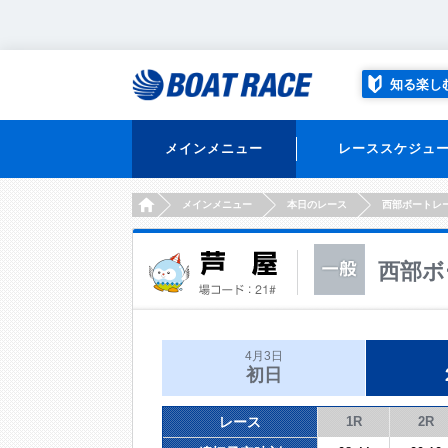
知る楽し
メインメニュー
レーススケジュ
HOME
メインメニュー
本日のレース
西部ボートレ
西部ボ
4月3日
初日
レース
1R
2R