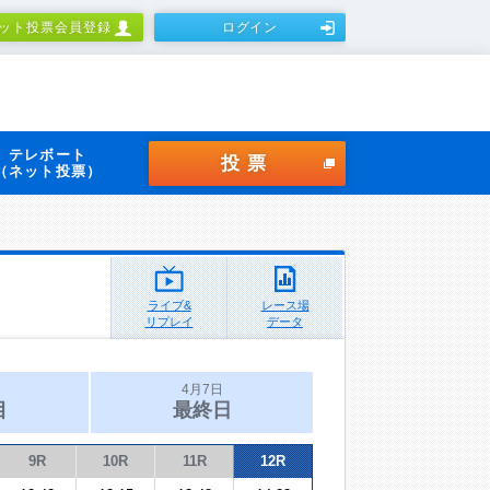
ット投票会員登録
ログイン
テレボート
投票
（ネット投票）
ライブ&
レース場
リプレイ
データ
4月7日
目
最終日
9R
10R
11R
12R