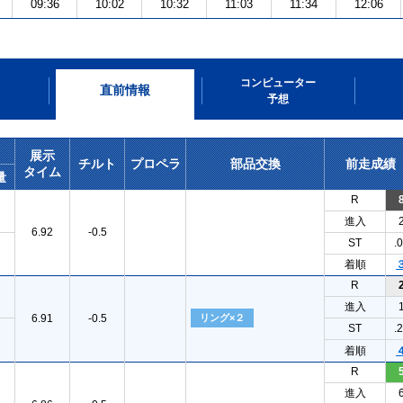
09:36
10:02
10:32
11:03
11:34
12:06
コンピューター
直前情報
予想
展示
チルト
プロペラ
部品交換
前走成績
タイム
量
R
進入
6.92
-0.5
ST
.
着順
R
進入
6.91
-0.5
リング×２
ST
.
着順
R
進入