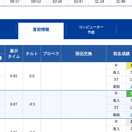
09:27
09:53
10:20
10:47
11:14
11:48
コンピューター
直前情報
予想
展示
チルト
プロペラ
部品交換
前走成績
タイム
量
R
進入
6.82
0.0
ST
.
着順
R
進入
6.87
-0.5
ST
.
着順
R
進入