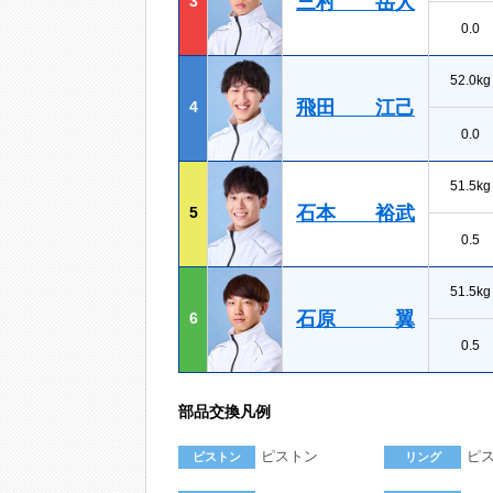
三村 岳人
3
0.0
52.0kg
飛田 江己
4
0.0
51.5kg
石本 裕武
5
0.5
51.5kg
石原 翼
6
0.5
部品交換凡例
ピストン
ピ
ピストン
リング