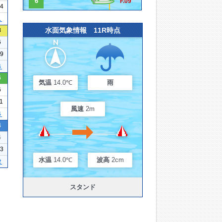
6
F.09
24
１
水面気象情報 11R時点
8
6
09
４
6
気温
14.0℃
雨
6
11
風速
2m
４
4
4
23
水温
14.0℃
波高
2cm
２
スタンド