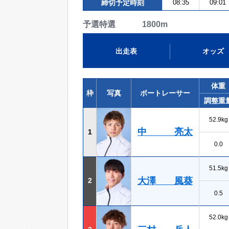
締切予定時刻
08:35
09:01
予選特選 1800m
出走表
オッズ
体重
枠
写真
ボートレーサー
調整重
52.9kg
中 亮太
1
0.0
51.5kg
大澤 風葵
2
0.5
52.0kg