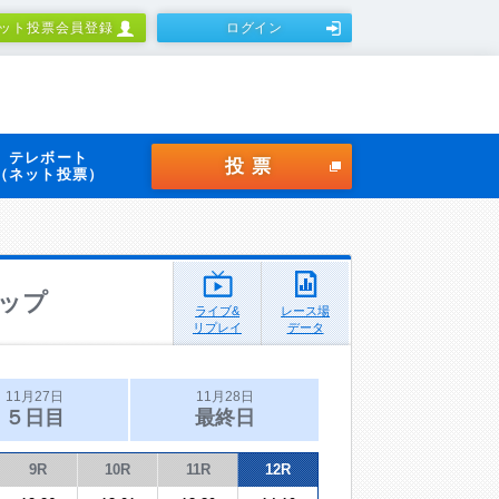
ット投票会員登録
ログイン
テレボート
投票
（ネット投票）
ップ
ライブ&
レース場
リプレイ
データ
11月27日
11月28日
５日目
最終日
9R
10R
11R
12R