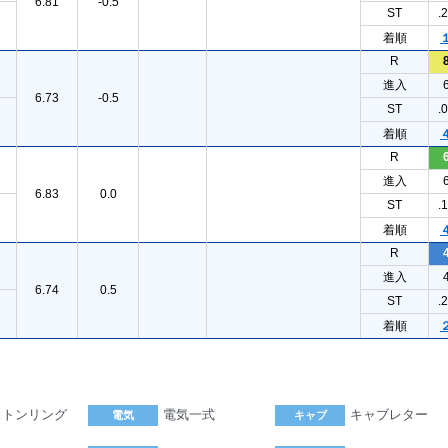
6.81
-0.5
ST
.
着順
R
進入
6.73
-0.5
ST
.
着順
R
進入
6.83
0.0
ST
.
着順
R
進入
6.74
0.5
ST
.
着順
ストンリング
電気一式
キャブレター
電気
キャブ