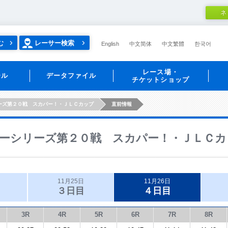
ネ
む
レーサー検索
English
中文简体
中文繁體
한국어
レース場・
ール
データファイル
チケットショップ
ーズ第２０戦 スカパー！・ＪＬＣカップ
直前情報
ーシリーズ第２０戦 スカパー！・ＪＬＣカ
11月25日
11月26日
３日目
４日目
3R
4R
5R
6R
7R
8R