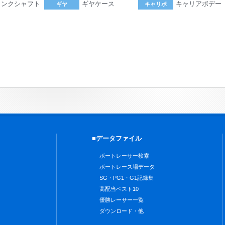
ランクシャフト
ギヤケース
キャリアボデー
ギヤ
キャリボ
。
■データファイル
ボートレーサー検索
ボートレース場データ
SG・PG1・G1記録集
高配当ベスト10
優勝レーサー一覧
ダウンロード・他