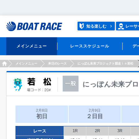
知る楽しむ
レーサ
メインメニュー
レーススケジュール
デ
HOME
メインメニュー
本日のレース
にっぽん未来プロジェクト競走ｉｎ若松
にっぽん未来プロ
2月8日
2月9日
初日
２日目
レース
1R
2R
3R