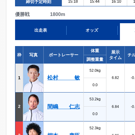
締切予定時刻
15:18
15:44
16:10
1
優勝戦 1800m
出走表
オッズ
体重
展示
枠
写真
ボートレーサー
チ
タイム
調整重量
52.0kg
松村 敏
1
6.82
-0
0.0
53.2kg
間嶋 仁志
2
6.84
-0
0.0
52.3kg