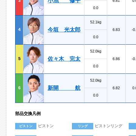
小池 修平
3
6.81
0.
0.0
52.1kg
今垣 光太郎
4
6.83
-0
0.0
52.0kg
佐々木 完太
5
6.86
-0
0.0
52.0kg
新開 航
6
6.82
0.
0.0
部品交換凡例
ピストン
ピストンリング
ピストン
リング