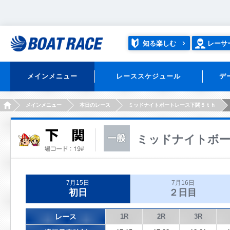
知る楽しむ
レーサ
メインメニュー
レーススケジュール
デ
HOME
メインメニュー
本日のレース
ミッドナイトボートレース下関５ｔｈ
ミッドナイトボー
7月15日
7月16日
初日
２日目
レース
1R
2R
3R