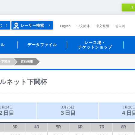
ネ
む
レーサー検索
English
中文简体
中文繁體
한국어
レース場・
ール
データファイル
チケットショップ
ト下関杯
直前情報
ルネット下関杯
3月24日
3月25日
3月26
２日目
３日目
４日
3R
4R
5R
6R
7R
8R