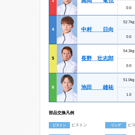
高岡 竜也
3
0.0
52.7kg
中村 日向
4
0.0
54.3kg
長野 壮志郎
5
0.0
51.0kg
池田 雄祐
6
1.0
部品交換凡例
ピストン
ピ
ピストン
リング