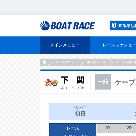
知る楽し
メインメニュー
レーススケジュ
HOME
メインメニュー
本日のレース
ケーブルネッ
ケーブ
3月23日
初日
レース
1R
2R