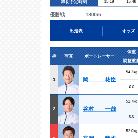
締切予定時刻
15:19
15:48
優勝戦 1800m
出走表
オッズ
体重
枠
写真
ボートレーサー
調整重
54.2kg
岡 祐臣
1
0.0
52.7kg
谷村 一哉
2
0.0
52.0kg