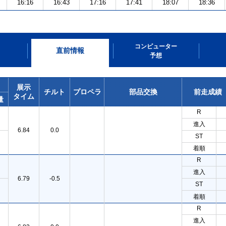
16:16
16:43
17:16
17:41
18:07
18:36
コンピューター
直前情報
予想
展示
チルト
プロペラ
部品交換
前走成績
タイム
量
R
進入
6.84
0.0
ST
着順
R
進入
6.79
-0.5
ST
着順
R
進入