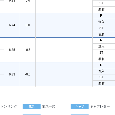
6.83
0.0
ST
着順
R
進入
6.74
0.0
ST
着順
R
進入
6.85
-0.5
ST
着順
R
進入
6.83
-0.5
ST
着順
ストンリング
電気一式
キャブレター
電気
キャブ