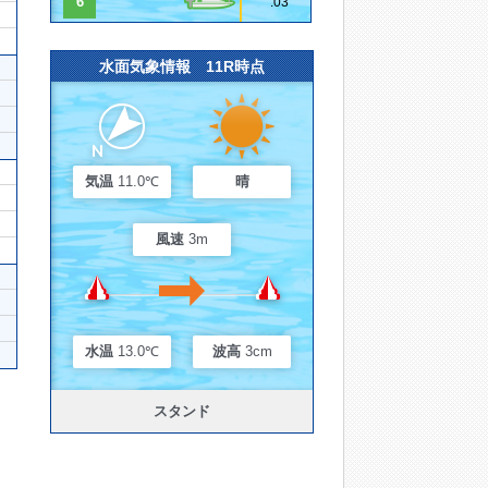
6
.03
水面気象情報 11R時点
気温
11.0℃
晴
風速
3m
水温
13.0℃
波高
3cm
スタンド