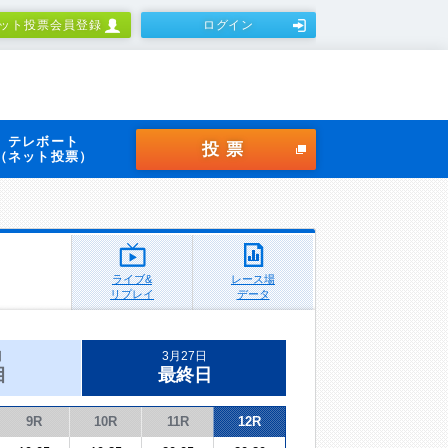
ット投票会員登録
ログイン
テレボート
投票
（ネット投票）
ライブ&
レース場
リプレイ
データ
日
3月27日
目
最終日
9R
10R
11R
12R