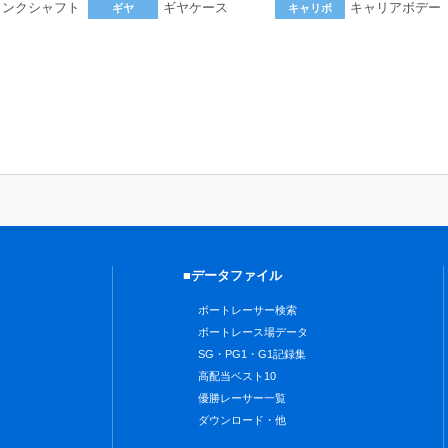
ランクシャフト
ギヤケース
キャリアボデー
ギヤ
キャリボ
。
■データファイル
ボートレーサー検索
ボートレース場データ
SG・PG1・G1記録集
高配当ベスト10
優勝レーサー一覧
ダウンロード・他