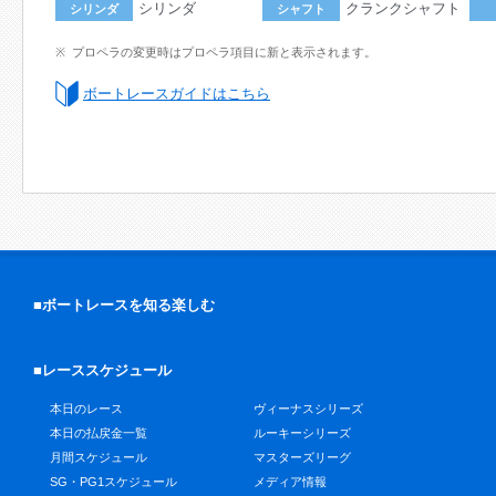
シリンダ
クランクシャフト
シリンダ
シャフト
プロペラの変更時はプロペラ項目に新と表示されます。
ボートレースガイドはこちら
■ボートレースを知る楽しむ
■レーススケジュール
本日のレース
ヴィーナスシリーズ
本日の払戻金一覧
ルーキーシリーズ
月間スケジュール
マスターズリーグ
SG・PG1スケジュール
メディア情報