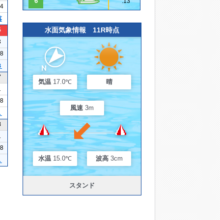
6
.13
24
落
水面気象情報 11R時点
5
3
28
３
7
気温
17.0℃
晴
1
18
風速
3m
１
8
1
08
水温
15.0℃
波高
3cm
１
スタンド