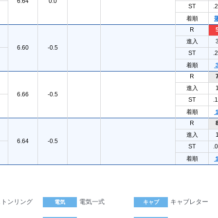
6.64
0.0
ST
.
着順
R
進入
6.60
-0.5
ST
.
着順
R
進入
6.66
-0.5
ST
.
着順
R
進入
6.64
-0.5
ST
.
着順
ストンリング
電気一式
キャブレター
電気
キャブ