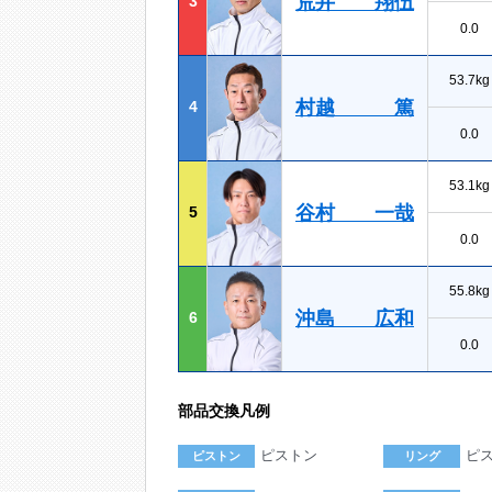
荒井 翔伍
3
0.0
53.7kg
村越 篤
4
0.0
53.1kg
谷村 一哉
5
0.0
55.8kg
沖島 広和
6
0.0
部品交換凡例
ピストン
ピ
ピストン
リング