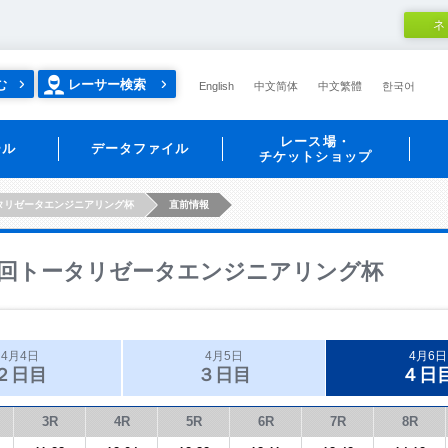
ネ
む
レーサー検索
English
中文简体
中文繁體
한국어
レース場・
ール
データファイル
チケットショップ
タリゼータエンジニアリング杯
直前情報
回トータリゼータエンジニアリング杯
4月4日
4月5日
4月6日
２日目
３日目
４日
3R
4R
5R
6R
7R
8R