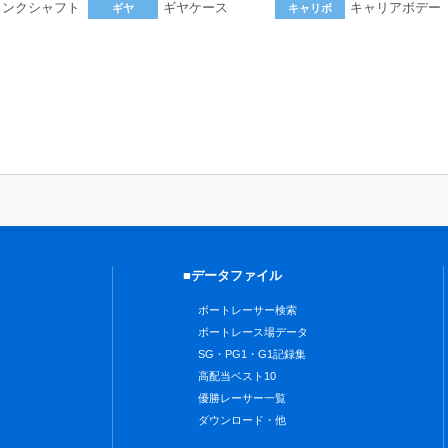
ランクシャフト
ギヤケース
キャリアボデー
ギヤ
キャリボ
。
■データファイル
ボートレーサー検索
ボートレース場データ
SG・PG1・G1記録集
高配当ベスト10
優勝レーサー一覧
ダウンロード・他