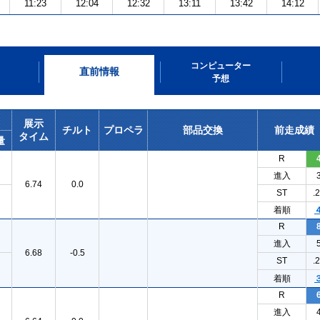
11:23
12:04
12:32
13:11
13:42
14:12
コンピューター
直前情報
予想
展示
チルト
プロペラ
部品交換
前走成績
タイム
量
R
進入
6.74
0.0
ST
.
着順
R
進入
6.68
-0.5
ST
.
着順
R
進入