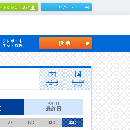
ット投票会員登録
ログイン
テレボート
投票
（ネット投票）
ライブ&
レース場
リプレイ
データ
4月7日
目
最終日
9R
10R
11R
12R