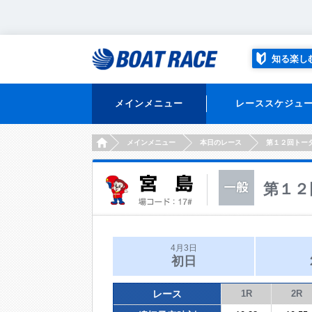
知る楽し
メインメニュー
レーススケジュ
HOME
メインメニュー
本日のレース
第１２回トー
第１２
4月3日
初日
レース
1R
2R