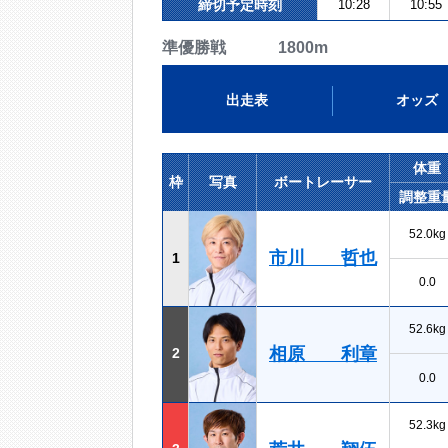
締切予定時刻
10:28
10:55
準優勝戦 1800m
出走表
オッズ
体重
枠
写真
ボートレーサー
調整重
52.0kg
市川 哲也
1
0.0
52.6kg
相原 利章
2
0.0
52.3kg