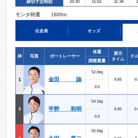
締切予定時刻
10:30
11:02
11:34
1
モンタ特選 1800m
出走表
オッズ
体重
展示
枠
写真
ボートレーサー
チ
タイム
調整重量
52.0kg
金田 諭
1
6.85
-0
0.0
54.1kg
平野 和明
2
6.85
0.
0.0
55.0kg