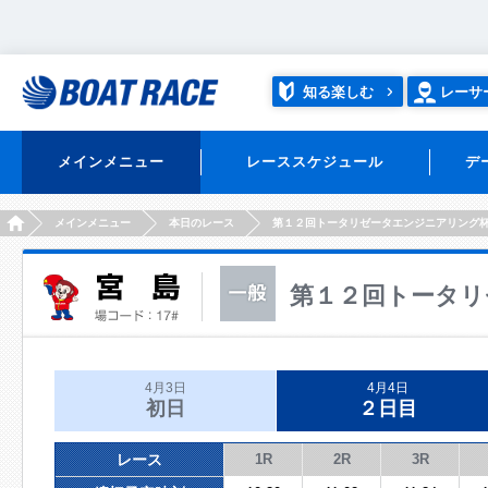
知る楽しむ
レーサ
メインメニュー
レーススケジュール
デ
HOME
メインメニュー
本日のレース
第１２回トータリゼータエンジニアリング
第１２回トータリ
4月3日
4月4日
初日
２日目
レース
1R
2R
3R