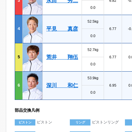
永田 秀二
3
6.82
-0
0.0
52.5kg
平見 真彦
4
6.77
-0
0.0
52.7kg
荒井 翔伍
5
6.77
0.
0.0
53.9kg
深川 和仁
6
6.95
0.
0.0
部品交換凡例
ピストン
ピストンリング
ピストン
リング