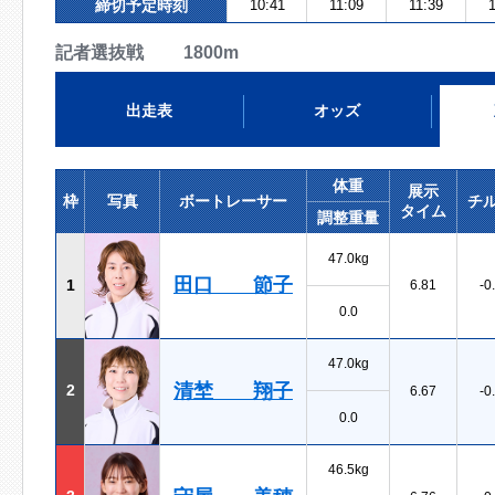
締切予定時刻
10:41
11:09
11:39
1
記者選抜戦 1800m
出走表
オッズ
体重
展示
枠
写真
ボートレーサー
チ
タイム
調整重量
47.0kg
田口 節子
1
6.81
-0
0.0
47.0kg
清埜 翔子
2
6.67
-0
0.0
46.5kg