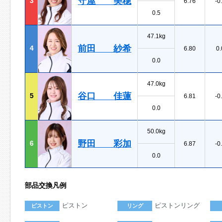
守屋 美穂
3
6.76
-0
0.5
47.1kg
前田 紗希
4
6.80
0.
0.0
47.0kg
谷口 佳蓮
5
6.81
-0
0.0
50.0kg
野田 彩加
6
6.87
-0
0.0
部品交換凡例
ピストン
ピストンリング
ピストン
リング