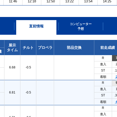
11:46
12:18
12:50
13:22
13:54
14:25
コンピューター
直前情報
予想
展示
チルト
プロペラ
部品交換
前走成績
タイム
量
R
進入
6.68
-0.5
ST
.
着順
R
進入
6.81
-0.5
ST
.
着順
R
進入