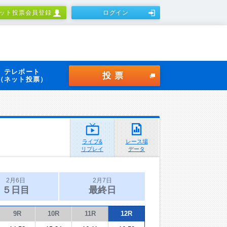
ット投票会員登録
ログイン
テレボート
投票
（ネット投票）
ライブ&
レース場
リプレイ
データ
2月6日
2月7日
５日目
最終日
9R
10R
11R
12R