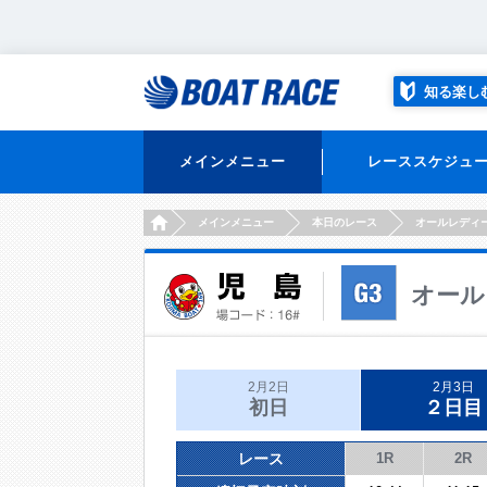
知る楽し
メインメニュー
レーススケジュ
HOME
メインメニュー
本日のレース
オールレディ
オール
2月2日
2月3日
初日
２日目
レース
1R
2R