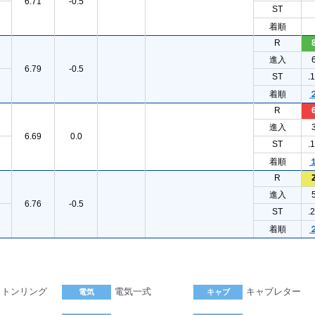
6.71
-0.5
ST
着順
R
進入
6.79
-0.5
ST
.
着順
R
進入
6.69
0.0
ST
.
着順
R
進入
6.76
-0.5
ST
.
着順
ストンリング
電気一式
キャブレター
電気
キャブ