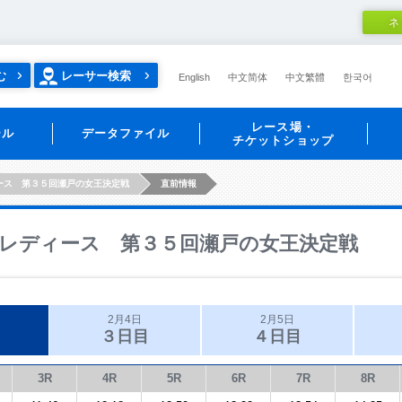
ネ
む
レーサー検索
English
中文简体
中文繁體
한국어
レース場・
ール
データファイル
チケットショップ
ース 第３５回瀬戸の女王決定戦
直前情報
レディース 第３５回瀬戸の女王決定戦
2月4日
2月5日
３日目
４日目
3R
4R
5R
6R
7R
8R