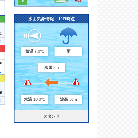
6
F.02
水面気象情報 11R時点
8
6
11
２
6
気温
7.0℃
雨
3
16
風速
3m
１
2
5
26
水温
10.0℃
波高
3cm
２
スタンド