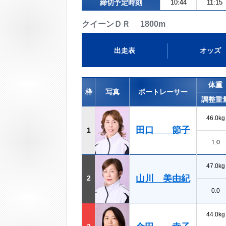
締切予定時刻
10:44
11:15
クイーンＤＲ 1800m
出走表
オッズ
体重
枠
写真
ボートレーサー
調整重
46.0kg
田口 節子
1
1.0
47.0kg
山川 美由紀
2
0.0
44.0kg