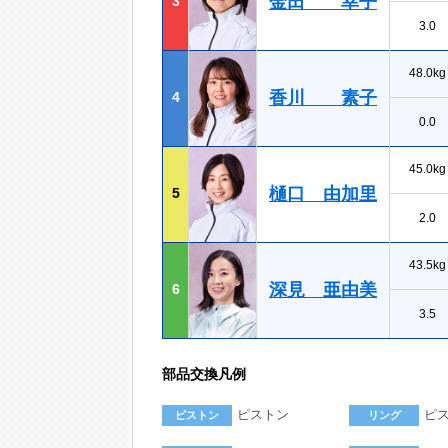
金田 幸子
3
3.0
48.0kg
香川 素子
4
0.0
45.0kg
樋口 由加里
5
2.0
43.5kg
深見 亜由美
6
3.5
部品交換凡例
ピストン
ピ
ピストン
リング