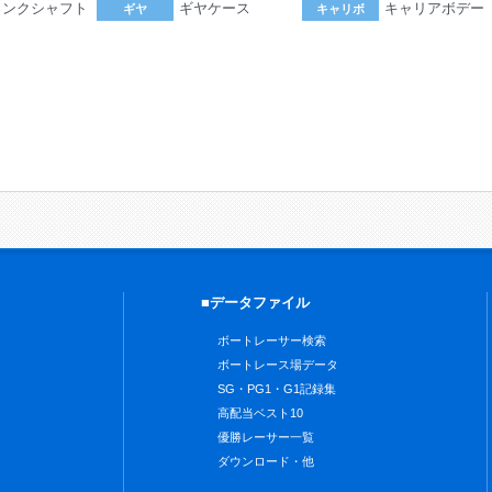
ランクシャフト
ギヤケース
キャリアボデー
ギヤ
キャリボ
。
■データファイル
ボートレーサー検索
ボートレース場データ
SG・PG1・G1記録集
高配当ベスト10
優勝レーサー一覧
ダウンロード・他