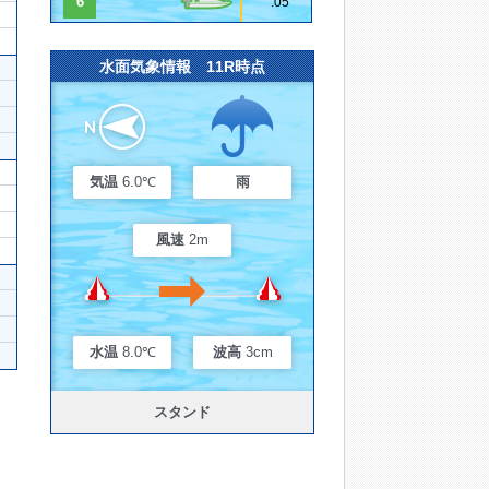
6
.05
水面気象情報 11R時点
気温
6.0℃
雨
風速
2m
水温
8.0℃
波高
3cm
スタンド