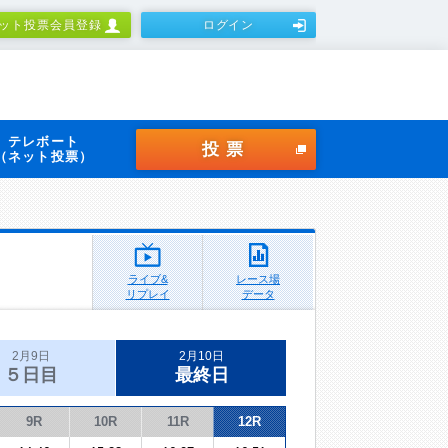
ット投票会員登録
ログイン
テレボート
投票
（ネット投票）
ライブ&
レース場
リプレイ
データ
2月9日
2月10日
５日目
最終日
9R
10R
11R
12R