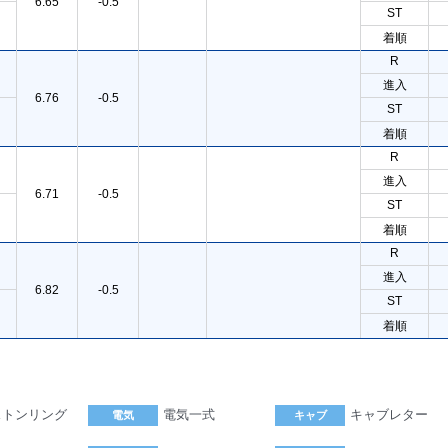
6.65
-0.5
ST
着順
R
進入
6.76
-0.5
ST
着順
R
進入
6.71
-0.5
ST
着順
R
進入
6.82
-0.5
ST
着順
ストンリング
電気一式
キャブレター
電気
キャブ