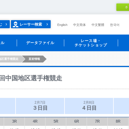
ネ
む
レーサー検索
English
中文简体
中文繁體
한국어
レース場・
ール
データファイル
チケットショップ
地区選手権競走
直前情報
回中国地区選手権競走
2月7日
2月8日
３日目
４日目
3R
4R
5R
6R
7R
8R