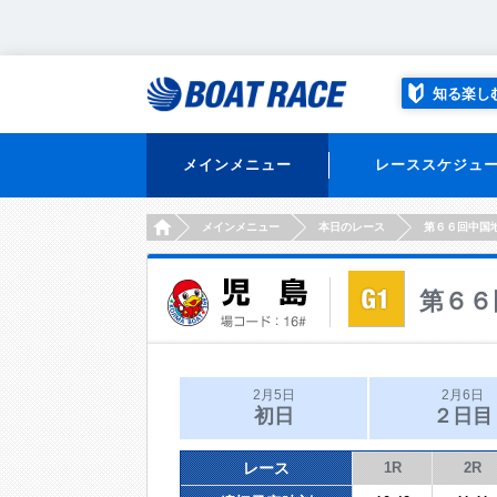
知る楽し
メインメニュー
レーススケジュ
HOME
メインメニュー
本日のレース
第６６回中国
第６６
2月5日
2月6日
初日
２日目
レース
1R
2R