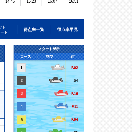
14:46
15:23
16:07
16:51
ット
得点率一覧
得点率早見
ポート
スタート展示
コース
並び
ST
1
F.02
2
.04
3
F.16
4
F.11
5
F.04