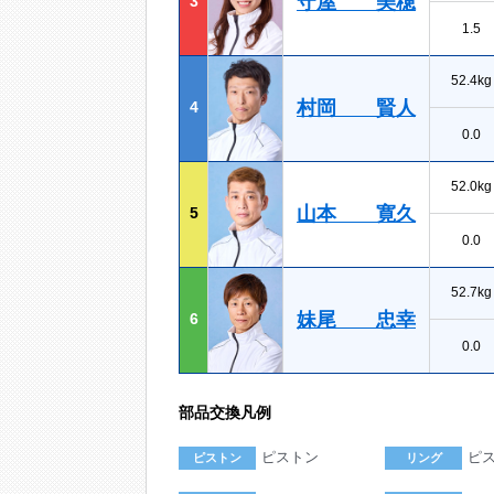
守屋 美穂
3
1.5
52.4kg
村岡 賢人
4
0.0
52.0kg
山本 寛久
5
0.0
52.7kg
妹尾 忠幸
6
0.0
部品交換凡例
ピストン
ピ
ピストン
リング