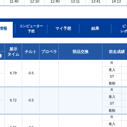
11:40
12:10
12:40
13:11
13:41
14:13
コンピューター
ピ
情報
マイ予想
結果
予想
レ
展示
チルト
プロペラ
部品交換
前走成績
タイム
量
R
進入
6.79
-0.5
ST
着順
R
進入
6.72
-0.5
ST
着順
R
進入