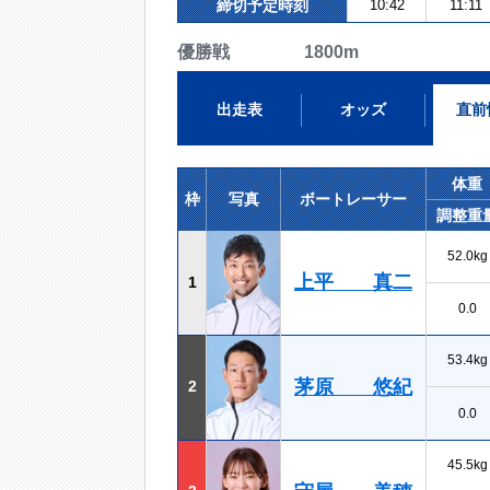
締切予定時刻
10:42
11:11
優勝戦 1800m
出走表
オッズ
直前
体重
枠
写真
ボートレーサー
調整重
52.0kg
上平 真二
1
0.0
53.4kg
茅原 悠紀
2
0.0
45.5kg