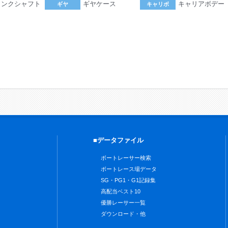
ランクシャフト
ギヤケース
キャリアボデー
ギヤ
キャリボ
。
■データファイル
ボートレーサー検索
ボートレース場データ
SG・PG1・G1記録集
高配当ベスト10
優勝レーサー一覧
ダウンロード・他