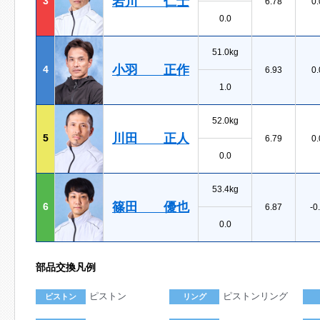
岩川 仁士
3
6.78
0.
0.0
51.0kg
小羽 正作
4
6.93
0.
1.0
52.0kg
川田 正人
5
6.79
0.
0.0
53.4kg
篠田 優也
6
6.87
-0
0.0
部品交換凡例
ピストン
ピストンリング
ピストン
リング