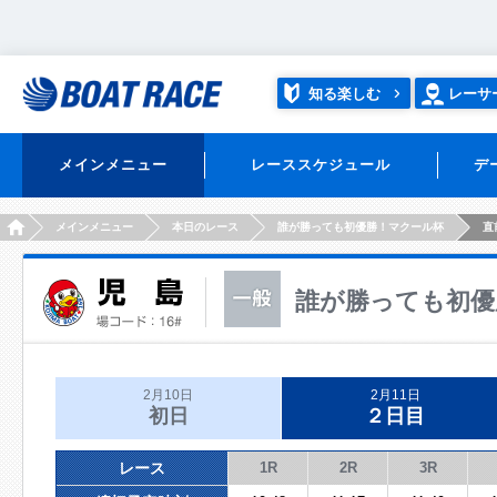
知る楽しむ
レーサ
メインメニュー
レーススケジュール
デ
HOME
メインメニュー
本日のレース
誰が勝っても初優勝！マクール杯
直
誰が勝っても初優
2月10日
2月11日
初日
２日目
レース
1R
2R
3R