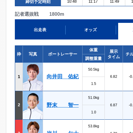
締切予定時刻
10:48
11:17
11:49
1
記者選抜戦 1800m
出走表
オッズ
体重
展示
枠
写真
ボートレーサー
チ
タイム
調整重量
50.5kg
向井田 佑紀
1
6.82
-0
1.5
51.0kg
野末 智一
2
6.87
-0
1.0
53.8kg