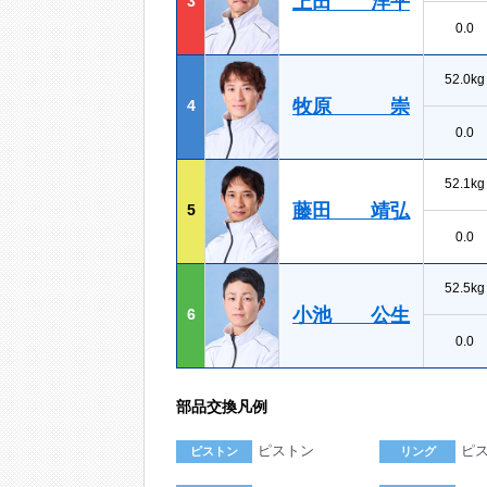
上田 洋平
3
0.0
52.0kg
牧原 崇
4
0.0
52.1kg
藤田 靖弘
5
0.0
52.5kg
小池 公生
6
0.0
部品交換凡例
ピストン
ピ
ピストン
リング