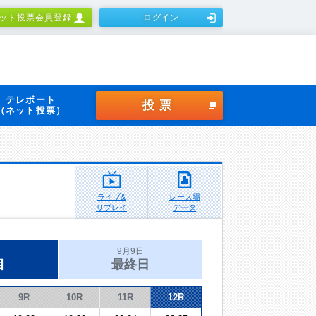
ット投票会員登録
ログイン
テレボート
投票
（ネット投票）
ライブ&
レース場
リプレイ
データ
9月9日
目
最終日
9R
10R
11R
12R