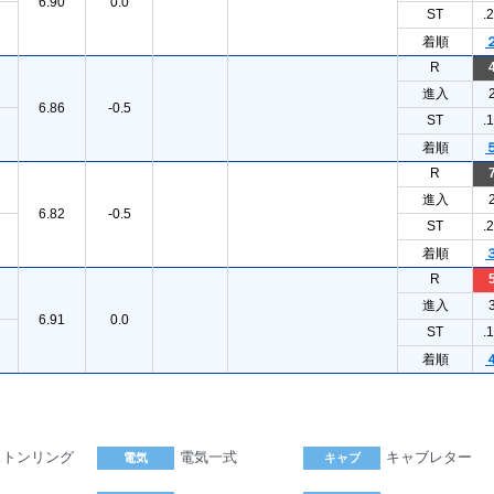
6.90
0.0
ST
.
着順
R
進入
6.86
-0.5
ST
.
着順
R
進入
6.82
-0.5
ST
.
着順
R
進入
6.91
0.0
ST
.
着順
ストンリング
電気一式
キャブレター
電気
キャブ