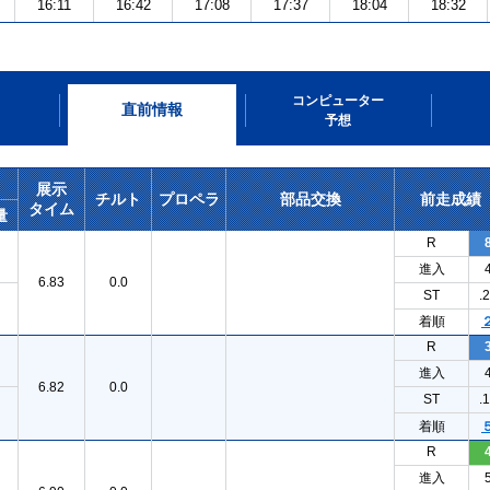
16:11
16:42
17:08
17:37
18:04
18:32
コンピューター
直前情報
予想
展示
チルト
プロペラ
部品交換
前走成績
タイム
量
R
進入
6.83
0.0
ST
.
着順
R
進入
6.82
0.0
ST
.
着順
R
進入