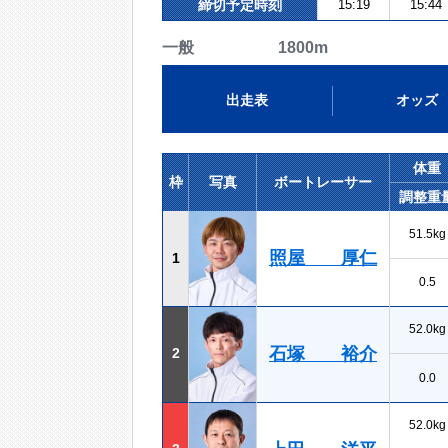
締切予定時刻
15:19
15:44
一般 1800m
出走表
オッズ
体重
枠
写真
ボートレーサー
調整重
51.5kg
照屋 厚仁
1
0.5
52.0kg
石塚 裕介
2
0.0
52.0kg