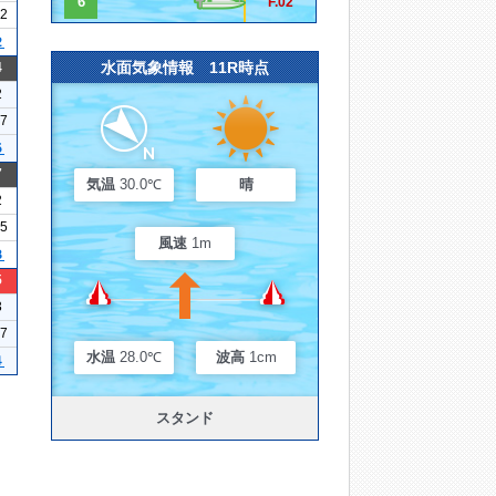
6
F.02
22
２
水面気象情報 11R時点
4
2
17
５
7
気温
30.0℃
晴
2
25
風速
1m
３
5
3
17
水温
28.0℃
波高
1cm
４
スタンド