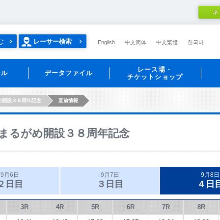
ネ
む
レーサー検索
English
中文简体
中文繁體
한국어
レース場・
ール
データファイル
チケットショップ
め開設３８周年記念
直前情報
まるがめ開設３８周年記念
9月6日
9月7日
9月8日
２日目
３日目
４日
3R
4R
5R
6R
7R
8R