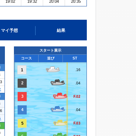
19:02
19:32
20:04
20:35
マイ予想
結果
スタート展示
コース
並び
ST
8
1
.16
4
23
2
.04
２
3
3
F.02
4
4
.04
16
５
5
F.03
4
5