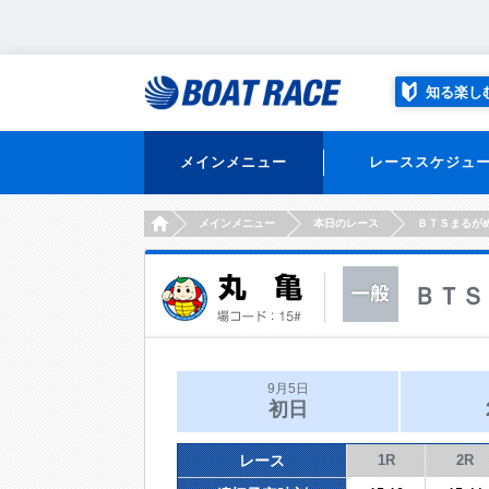
知る楽し
メインメニュー
レーススケジュ
HOME
メインメニュー
本日のレース
ＢＴＳまるが
ＢＴＳ
9月5日
初日
レース
1R
2R