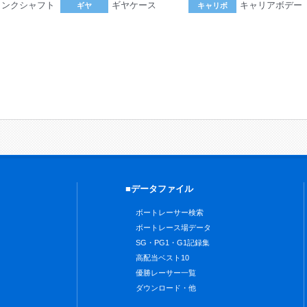
ランクシャフト
ギヤケース
キャリアボデー
ギヤ
キャリボ
。
■データファイル
ボートレーサー検索
ボートレース場データ
SG・PG1・G1記録集
高配当ベスト10
優勝レーサー一覧
ダウンロード・他