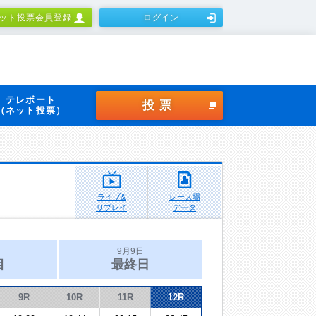
ット投票会員登録
ログイン
テレボート
投票
（ネット投票）
ライブ&
レース場
リプレイ
データ
9月9日
目
最終日
9R
10R
11R
12R