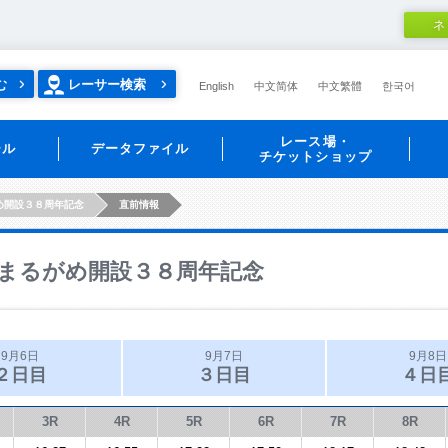
ネ
む
レーサー検索
English
中文简体
中文繁體
한국어
レース場・
ール
データファイル
チケットショップ
め開設３８周年記念
直前情報
まるがめ開設３８周年記念
9月6日
9月7日
9月8日
２日目
３日目
４日
3R
4R
5R
6R
7R
8R