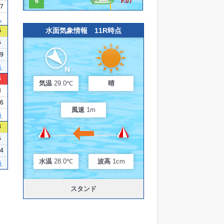
6
F.07
17
１
水面気象情報 11R時点
5
5
19
４
6
気温
29.0℃
晴
3
16
風速
1m
５
3
5
14
水温
28.0℃
波高
1cm
５
スタンド