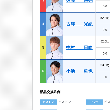
佐藤 博亮
3
0.0
52.3kg
古澤 光紀
4
0.0
52.0kg
中村 日向
5
0.0
53.2kg
小池 哲也
6
0.0
部品交換凡例
ピストン
ピ
ピストン
リング