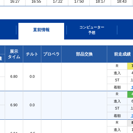
16:27
16:55
17:22
17:50
18:17
18:43
コンピューター
直前情報
予想
展示
チルト
プロペラ
部品交換
前走成績
タイム
量
R
進入
6.80
0.0
ST
.
着順
R
進入
6.90
0.0
ST
.
着順
R
進入