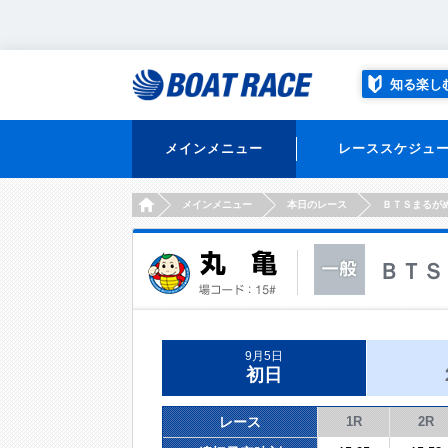
知る楽し
メインメニュー
レーススケジュ
HOME
メインメニュー
本日のレース
ＢＴＳまるが
ＢＴＳ
9月5日
初日
レース
1R
2R