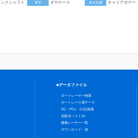
ランクシャフト
ギヤケース
キャリアボデー
ギヤ
キャリボ
。
■データファイル
ボートレーサー検索
ボートレース場データ
SG・PG1・G1記録集
高配当ベスト10
優勝レーサー一覧
ダウンロード・他