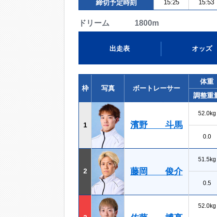
締切予定時刻
15:25
15:53
ドリーム 1800m
出走表
オッズ
体重
枠
写真
ボートレーサー
調整重
52.0kg
濱野 斗馬
1
0.0
51.5kg
藤岡 俊介
2
0.5
52.0kg