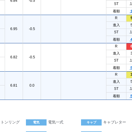
6.84
-0.5
ST
.
着順
R
進入
6.95
-0.5
ST
.
着順
R
進入
6.82
-0.5
ST
.
着順
R
進入
6.81
0.0
ST
.
着順
ストンリング
電気一式
キャブレター
電気
キャブ