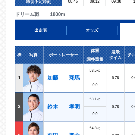
締切予定時刻
08:46
09:12
09:38
1
ドリーム戦 1800m
出走表
オッズ
体重
展示
枠
写真
ボートレーサー
チ
タイム
調整重量
53.5kg
加藤 翔馬
1
6.78
0.
0.0
53.1kg
鈴木 孝明
2
6.78
0.
0.0
54.8kg