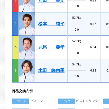
前田 聖文
3
6.83
0.
0.0
52.7kg
松本 純平
4
6.87
0.
0.0
52.2kg
丸尾 義孝
5
6.84
0.
0.0
54.7kg
木田 峰由季
6
6.83
-0
0.0
部品交換凡例
ピストン
ピストンリング
ピストン
リング