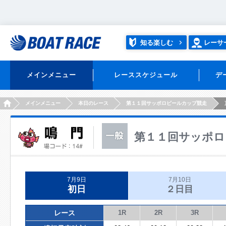
知る楽しむ
レーサ
メインメニュー
レーススケジュール
デ
HOME
メインメニュー
本日のレース
第１１回サッポロビールカップ競走
第１１回サッポロ
7月9日
7月10日
初日
２日目
レース
1R
2R
3R