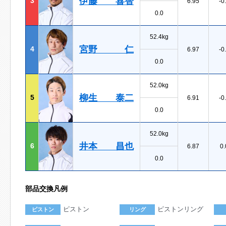
伊藤 喜智
3
6.95
-0
0.0
52.4kg
宮野 仁
4
6.97
-0
0.0
52.0kg
柳生 泰二
5
6.91
-0
0.0
52.0kg
井本 昌也
6
6.87
0.
0.0
部品交換凡例
ピストン
ピストンリング
ピストン
リング