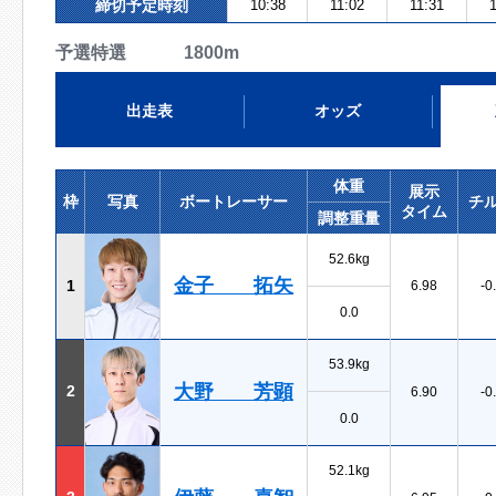
締切予定時刻
10:38
11:02
11:31
1
予選特選 1800m
出走表
オッズ
体重
展示
枠
写真
ボートレーサー
チ
タイム
調整重量
52.6kg
金子 拓矢
1
6.98
-0
0.0
53.9kg
大野 芳顕
2
6.90
-0
0.0
52.1kg