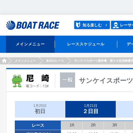
知る楽しむ
レーサ
メインメニュー
レーススケジュール
デ
HOME
メインメニュー
本日のレース
サンケイスポーツ旗争奪 第５６回尼崎選
サンケイスポーツ
1月20日
1月21日
初日
２日目
レース
1R
2R
3R