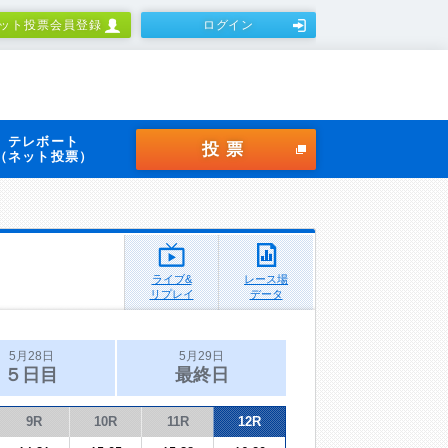
ット投票会員登録
ログイン
テレボート
投票
（ネット投票）
ライブ&
レース場
リプレイ
データ
5月28日
5月29日
５日目
最終日
9R
10R
11R
12R