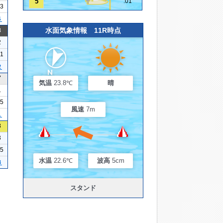
5
.01
13
４
水面気象情報 11R時点
8
2
21
２
7
気温
23.8℃
晴
1
25
風速
7m
１
3
3
15
水温
22.6℃
波高
5cm
３
スタンド