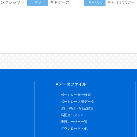
ランクシャフト
ギヤケース
キャリアボデー
ギヤ
キャリボ
。
■データファイル
ボートレーサー検索
ボートレース場データ
SG・PG1・G1記録集
高配当ベスト10
優勝レーサー一覧
ダウンロード・他