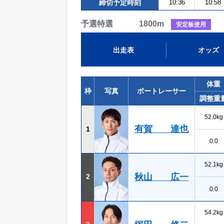
締切予定時刻
10:36
10:58
予選特選 1800m
安定板使用
出走表
オッズ
体重
枠
写真
ボートレーサー
調整重
52.0kg
有賀 達也
1
0.0
52.1kg
秋山 広一
2
0.0
54.2kg