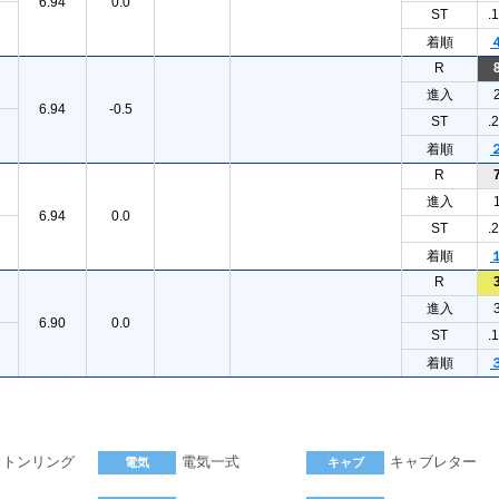
6.94
0.0
ST
.
着順
R
進入
6.94
-0.5
ST
.
着順
R
進入
6.94
0.0
ST
.
着順
R
進入
6.90
0.0
ST
.
着順
ストンリング
電気一式
キャブレター
電気
キャブ