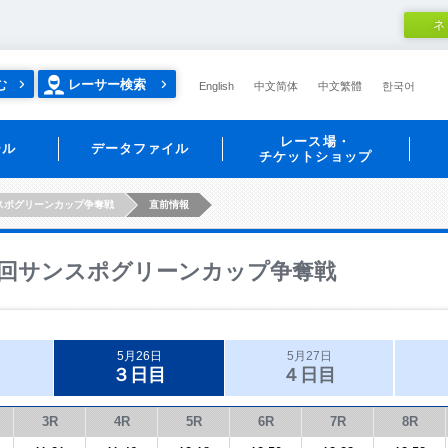
ネ
む
レーサー検索
English
中文简体
中文繁體
한국어
レース場・
ール
データファイル
チケットショップ
スポグリーンカップ争奪戦
直前情報
回サンスポグリーンカップ争奪戦
5月26日
5月27日
３日目
４日目
3R
4R
5R
6R
7R
8R