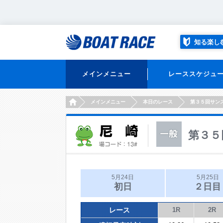
知る楽し
メインメニュー
レーススケジュ
HOME
メインメニュー
本日のレース
第３５回サン
第３５
5月24日
5月25日
初日
２日目
レース
1R
2R