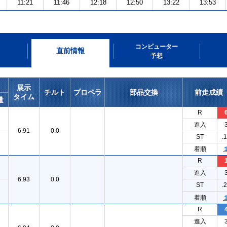
11:21
11:46
12:18
12:50
13:22
13:53
コンピューター
直前情報
予想
展示
チルト
プロペラ
部品交換
前走成績
タイム
量
R
進入
6.91
0.0
ST
.
着順
R
進入
6.93
0.0
ST
.
着順
R
進入