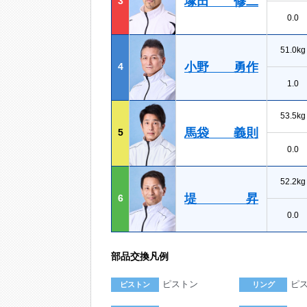
塚田 修二
3
0.0
51.0kg
小野 勇作
4
1.0
53.5kg
馬袋 義則
5
0.0
52.2kg
堤 昇
6
0.0
部品交換凡例
ピストン
ピ
ピストン
リング