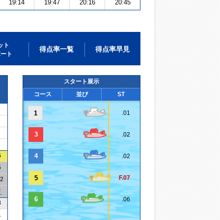
19:14
19:47
20:16
20:45
ット
得点率一覧
得点率早見
ポート
スタート展示
コース
並び
ST
1
.01
3
.02
6
4
.02
5
5
F.07
02
Ｆ
6
.06
3
1