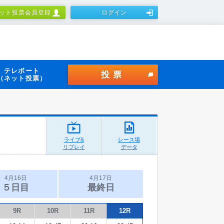
ット投票会員登録
ログイン
テレボート
投票
（ネット投票）
ライブ&
レース場
リプレイ
データ
4月16日
4月17日
５日目
最終日
9R
10R
11R
12R