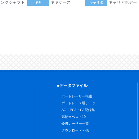
ランクシャフト
ギヤケース
キャリアボデー
ギヤ
キャリボ
。
■データファイル
ボートレーサー検索
ボートレース場データ
SG・PG1・G1記録集
高配当ベスト10
優勝レーサー一覧
ダウンロード・他