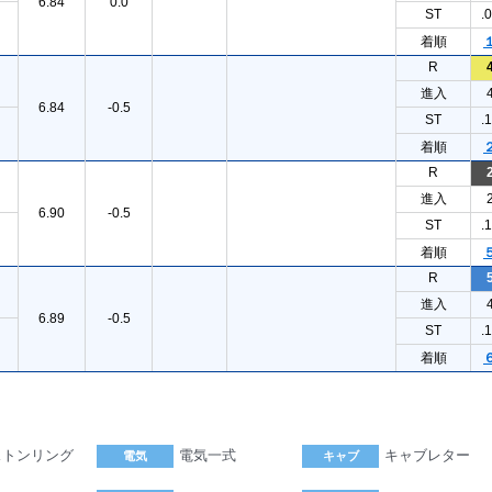
6.84
0.0
ST
.
着順
R
進入
6.84
-0.5
ST
.
着順
R
進入
6.90
-0.5
ST
.
着順
R
進入
6.89
-0.5
ST
.
着順
ストンリング
電気一式
キャブレター
電気
キャブ