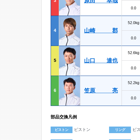
原田 幸哉
3
0.0
52.0kg
山崎 郡
4
0.0
52.6kg
山口 達也
5
0.0
52.2kg
笠原 亮
6
0.0
部品交換凡例
ピストン
ピ
ピストン
リング