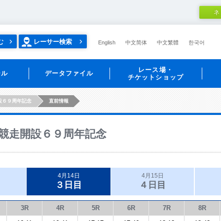
ネ
む
レーサー検索
English
中文简体
中文繁體
한국어
レース場・
ール
データファイル
チケットショップ
設６９周年記念
直前情報
競走開設６９周年記念
4月14日
4月15日
３日目
４日目
3R
4R
5R
6R
7R
8R