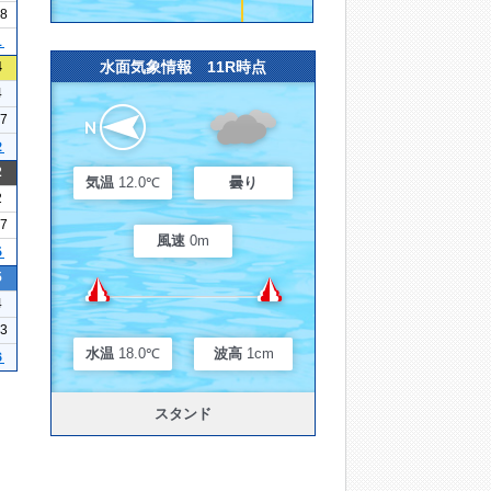
08
１
水面気象情報 11R時点
4
4
17
２
2
気温
12.0℃
曇り
2
17
風速
0m
５
5
4
13
水温
18.0℃
波高
1cm
６
スタンド