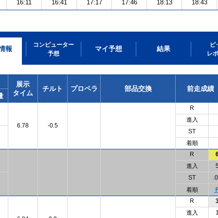
16:11
16:41
17:17
17:46
18:13
18:43
コンピューター
ピ
情報
マイ予想
結果
予想
レ
展示
チルト
プロペラ
部品交換
前走成績
タイム
量
R
進入
6.78
-0.5
ST
着順
R
進入
ST
.
着順
R
進入