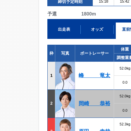
締切予定時刻
15:18
15:42
予選 1800m
出走表
オッズ
直前
体重
枠
写真
ボートレーサー
調整重
52.0kg
峰 竜太
1
0.0
52.0kg
岡崎 恭裕
2
0.0
52.3kg