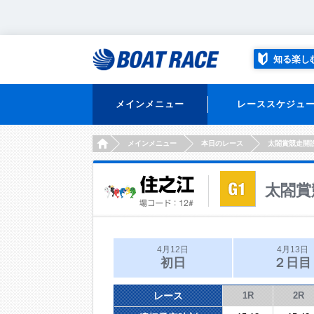
知る楽し
メインメニュー
レーススケジュ
HOME
メインメニュー
本日のレース
太閤賞競走開
太閤賞
4月12日
4月13日
初日
２日目
レース
1R
2R