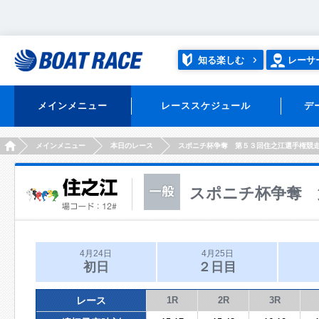
知る楽しむ
レーサ
メインメニュー
レーススケジュール
デ
HOME
メインメニュー
本日のレース
スポニチ杯争奪 第５３回住之江選手権競
スポニチ杯争奪 
4月24日
4月25日
初日
２日目
レース
1R
2R
3R