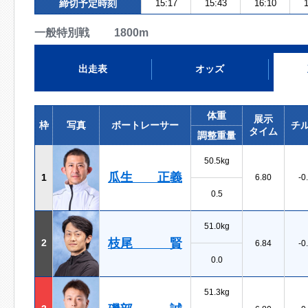
締切予定時刻
15:17
15:43
16:10
1
一般特別戦 1800m
出走表
オッズ
体重
展示
枠
写真
ボートレーサー
チ
タイム
調整重量
50.5kg
瓜生 正義
1
6.80
-0
0.5
51.0kg
枝尾 賢
2
6.84
-0
0.0
51.3kg