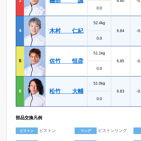
磯部 誠
3
6.80
-0
0.0
52.4kg
木村 仁紀
4
6.84
-0
0.0
51.1kg
佐竹 恒彦
5
6.85
-0
0.0
51.0kg
松竹 大輔
6
6.83
-0
0.0
部品交換凡例
ピストン
ピストンリング
ピストン
リング