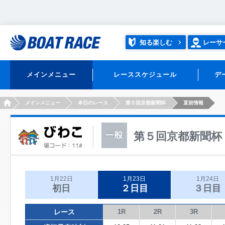
知る楽しむ
レーサ
メインメニュー
レーススケジュール
デ
HOME
メインメニュー
本日のレース
第５回京都新聞杯
直前情報
第５回京都新聞杯
1月22日
1月23日
1月24日
初日
２日目
３日目
レース
1R
2R
3R