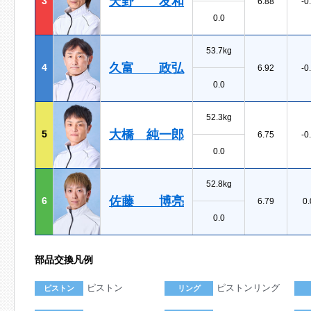
天野 友和
3
6.88
-0
0.0
53.7kg
久富 政弘
4
6.92
-0
0.0
52.3kg
大橋 純一郎
5
6.75
-0
0.0
52.8kg
佐藤 博亮
6
6.79
0.
0.0
部品交換凡例
ピストン
ピストンリング
ピストン
リング