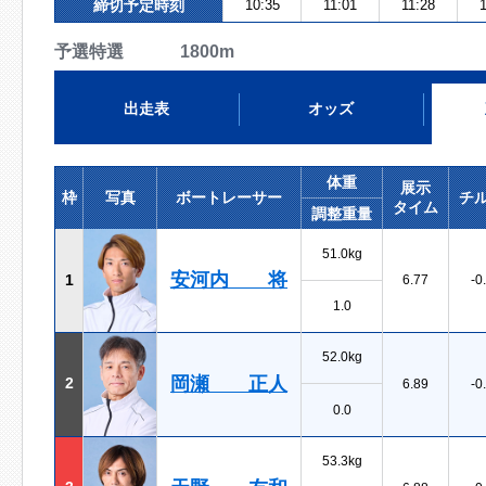
締切予定時刻
10:35
11:01
11:28
予選特選 1800m
出走表
オッズ
体重
展示
枠
写真
ボートレーサー
チ
タイム
調整重量
51.0kg
安河内 将
1
6.77
-0
1.0
52.0kg
岡瀬 正人
2
6.89
-0
0.0
53.3kg