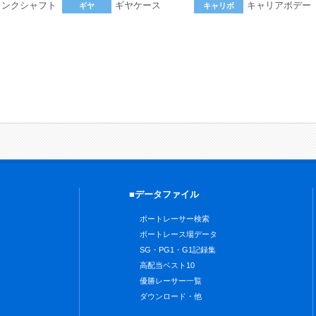
ランクシャフト
ギヤケース
キャリアボデー
ギヤ
キャリボ
。
■データファイル
ボートレーサー検索
ボートレース場データ
SG・PG1・G1記録集
高配当ベスト10
優勝レーサー一覧
ダウンロード・他