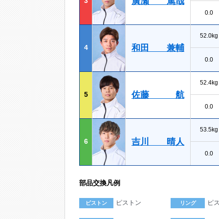
廣瀬 篤哉
3
0.0
52.0kg
和田 兼輔
4
0.0
52.4kg
佐藤 航
5
0.0
53.5kg
吉川 晴人
6
0.0
部品交換凡例
ピストン
ピ
ピストン
リング