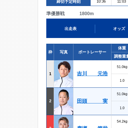
締切予定時刻
10:36
11:03
準優勝戦 1800m
出走表
オッズ
体重
枠
写真
ボートレーサー
調整重
51.0kg
吉川 元浩
1
1.0
51.0kg
田頭 実
2
1.0
54.2kg