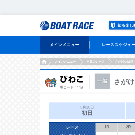
知る楽し
メインメニュー
レーススケジュ
HOME
メインメニュー
本日のレース
さがけいば杯
さがけ
8月20日
初日
レース
1R
2R