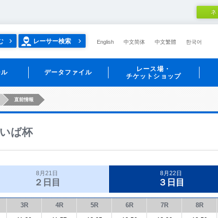
ネ
む
レーサー検索
English
中文简体
中文繁體
한국어
レース場・
ール
データファイル
チケットショップ
直前情報
いば杯
8月21日
8月22日
２日目
３日目
3R
4R
5R
6R
7R
8R