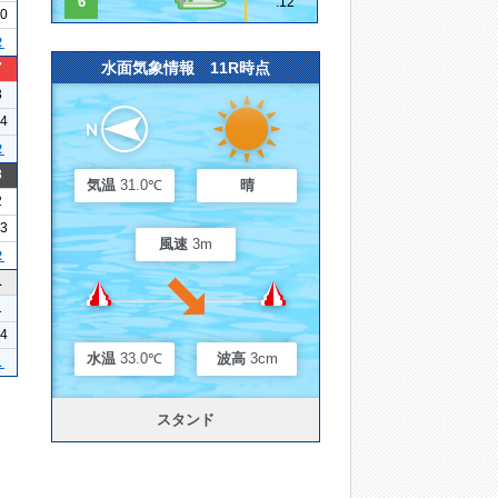
6
.12
20
２
水面気象情報 11R時点
7
3
14
２
3
気温
31.0℃
晴
2
23
風速
3m
２
1
1
14
水温
33.0℃
波高
3cm
１
スタンド