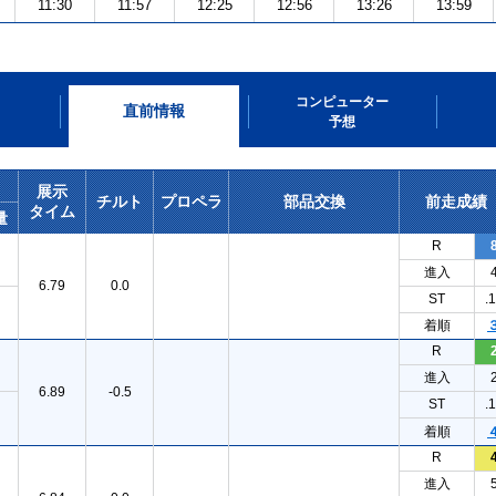
11:30
11:57
12:25
12:56
13:26
13:59
コンピューター
直前情報
予想
展示
チルト
プロペラ
部品交換
前走成績
タイム
量
R
進入
6.79
0.0
ST
.
着順
R
進入
6.89
-0.5
ST
.
着順
R
進入