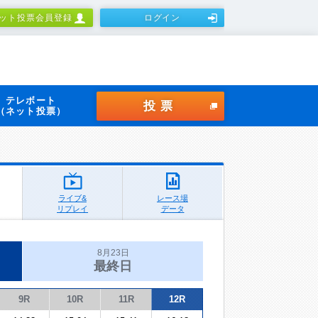
ット投票会員登録
ログイン
テレボート
投票
（ネット投票）
ライブ&
レース場
リプレイ
データ
8月23日
最終日
9R
10R
11R
12R