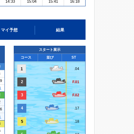
14:33
15:04
15:41
16:18
マイ予想
結果
スタート展示
コース
並び
ST
8
1
.04
4
19
2
F.01
３
2
3
F.02
2
4
.17
16
４
5
.18
4
5