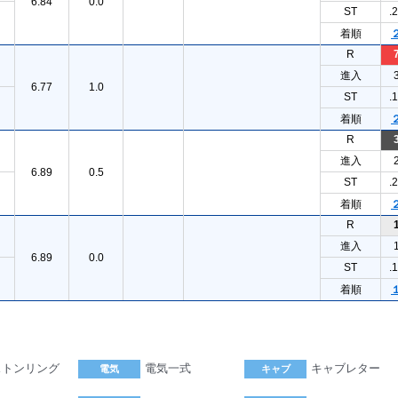
6.84
0.0
ST
.
着順
R
進入
6.77
1.0
ST
.
着順
R
進入
6.89
0.5
ST
.
着順
R
進入
6.89
0.0
ST
.
着順
ストンリング
電気一式
キャブレター
電気
キャブ