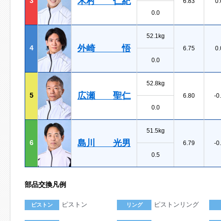
木村 仁紀
3
6.83
0.
0.0
52.1kg
外崎 悟
4
6.75
0.
0.0
52.8kg
広瀬 聖仁
5
6.80
-0
0.0
51.5kg
島川 光男
6
6.79
-0
0.5
部品交換凡例
ピストン
ピストンリング
ピストン
リング