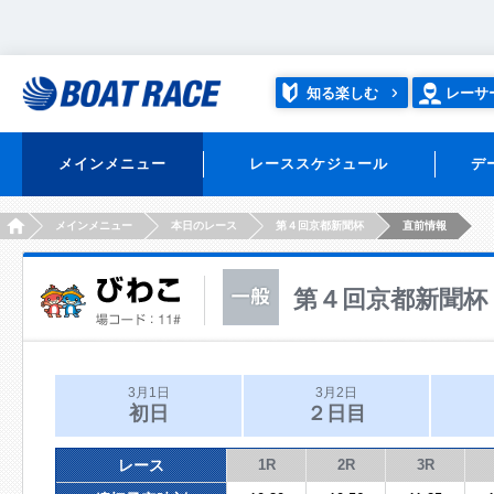
知る楽しむ
レーサ
メインメニュー
レーススケジュール
デ
HOME
メインメニュー
本日のレース
第４回京都新聞杯
直前情報
第４回京都新聞杯
3月1日
3月2日
初日
２日目
レース
1R
2R
3R