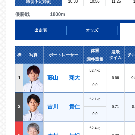
締切予定時刻
10:30
10:56
11:25
優勝戦 1800m
出走表
オッズ
体重
展示
枠
写真
ボートレーサー
チ
タイム
調整重量
52.4kg
藤山 翔大
1
6.66
0.
0.0
52.1kg
吉川 貴仁
2
6.71
-0
0.0
52.4kg