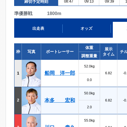
締切予定時刻
08:47
09:13
09:39
1
準優勝戦 1800m
出走表
オッズ
体重
展示
枠
写真
ボートレーサー
チ
タイム
調整重量
52.0kg
船岡 洋一郎
1
6.82
-0
0.0
50.0kg
本多 宏和
2
6.82
-0
2.0
55.0kg