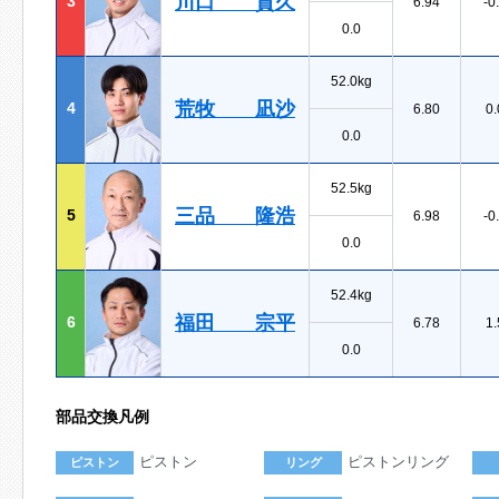
川口 貴久
3
6.94
-0
0.0
52.0kg
荒牧 凪沙
4
6.80
0.
0.0
52.5kg
三品 隆浩
5
6.98
-0
0.0
52.4kg
福田 宗平
6
6.78
1.
0.0
部品交換凡例
ピストン
ピストンリング
ピストン
リング