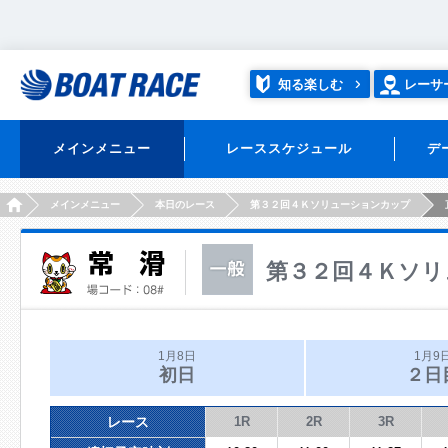
知る楽しむ
レーサ
メインメニュー
レーススケジュール
デ
HOME
メインメニュー
本日のレース
第３２回４Ｋソリューションカップ
第３２回４Ｋソリ
1月8日
1月9
初日
２日
レース
1R
2R
3R