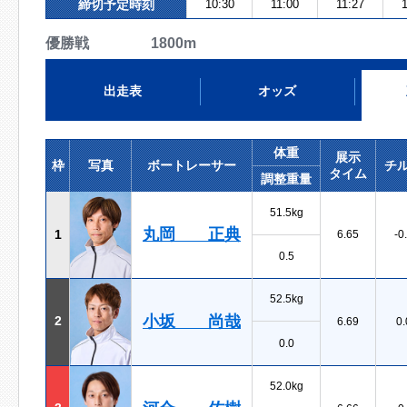
締切予定時刻
10:30
11:00
11:27
優勝戦 1800m
出走表
オッズ
体重
展示
枠
写真
ボートレーサー
チ
タイム
調整重量
51.5kg
丸岡 正典
1
6.65
-0
0.5
52.5kg
小坂 尚哉
2
6.69
0.
0.0
52.0kg