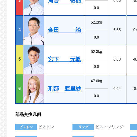
河合 佑樹
3
6.66
-0
0.0
52.2kg
金田 諭
4
6.65
0.
0.0
52.3kg
宮下 元胤
5
6.60
-0
0.0
47.0kg
刑部 亜里紗
6
6.64
-0
0.0
部品交換凡例
ピストン
ピストンリング
ピストン
リング