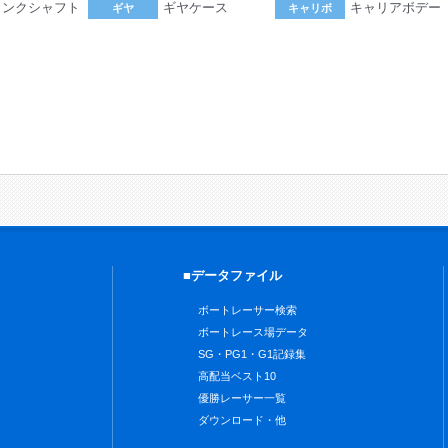
ランクシャフト
ギヤケース
キャリアボデー
ギヤ
キャリボ
。
■データファイル
ボートレーサー検索
ボートレース場データ
SG・PG1・G1記録集
高配当ベスト10
優勝レーサー一覧
ダウンロード・他