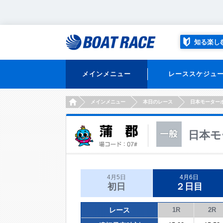
知る楽し
メインメニュー
レーススケジュ
HOME
メインメニュー
本日のレース
日本モーター
日本モ
4月5日
4月6日
初日
２日目
レース
1R
2R