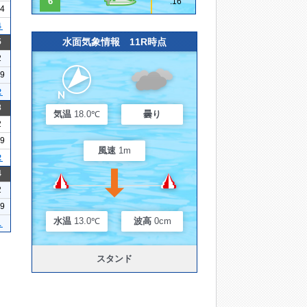
6
.16
14
４
水面気象情報 11R時点
5
2
09
２
3
気温
18.0℃
曇り
2
09
風速
1m
２
4
2
19
水温
13.0℃
波高
0cm
１
スタンド