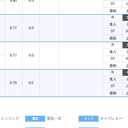
6.80
-0.5
ST
.
着順
R
進入
6.77
-0.5
ST
.
着順
R
進入
6.77
-0.5
ST
.
着順
R
進入
6.75
0.0
ST
.
着順
ストンリング
電気一式
キャブレター
電気
キャブ