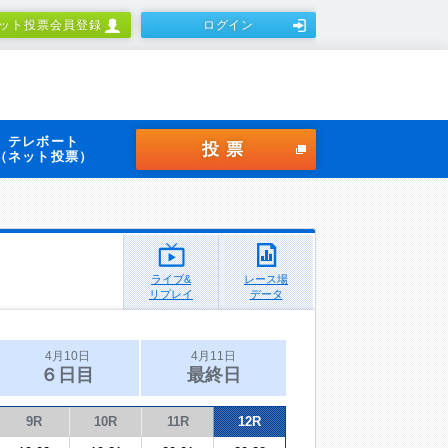
ット投票会員登録
ログイン
テレボート
投票
（ネット投票）
ライブ&
レース場
リプレイ
データ
4月10日
4月11日
６日目
最終日
9R
10R
11R
12R