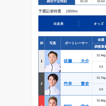
締切予定時刻
15:23
15:53
予選記者特選 1800m
出走表
オッズ
体重
枠
写真
ボートレーサー
調整重
52.4kg
佐藤 大介
1
0.0
52.7kg
竹井 貴史
2
0.0
52.9kg