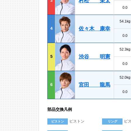
村松 栄太
3
0.0
54.1kg
佐々木 康幸
4
0.0
52.3kg
渋谷 明憲
5
0.0
52.0kg
宮田 龍馬
6
0.0
部品交換凡例
ピストン
ピ
ピストン
リング