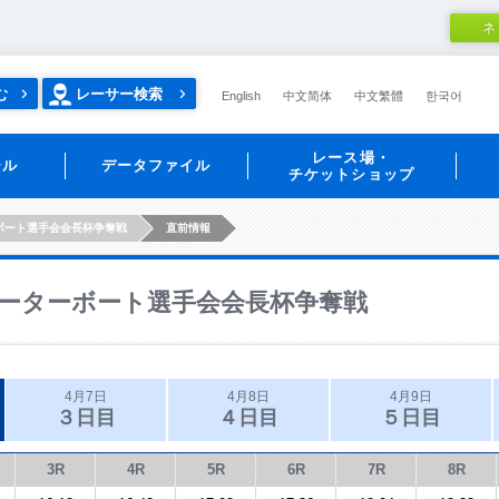
ネ
む
レーサー検索
English
中文简体
中文繁體
한국어
レース場・
ール
データファイル
チケットショップ
ボート選手会会長杯争奪戦
直前情報
ーターボート選手会会長杯争奪戦
4月7日
4月8日
4月9日
３日目
４日目
５日目
3R
4R
5R
6R
7R
8R