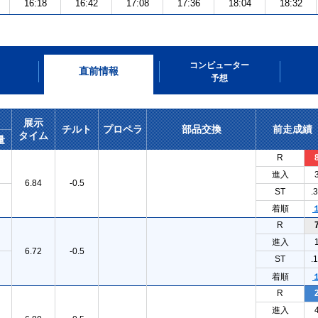
16:18
16:42
17:08
17:36
18:04
18:32
コンピューター
直前情報
予想
展示
チルト
プロペラ
部品交換
前走成績
タイム
量
R
進入
6.84
-0.5
ST
.
着順
R
進入
6.72
-0.5
ST
.
着順
R
進入