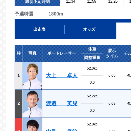
締切予定時刻
11:34
11:59
12:26
1
予選特選 1800m
出走表
オッズ
体重
展示
枠
写真
ボートレーサー
チ
タイム
調整重量
52.0kg
大上 卓人
1
6.65
-0
0.0
52.2kg
渡邉 英児
2
6.69
-0
0.0
52.0kg