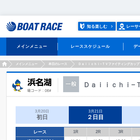
知る楽しむ
レーサ
メインメニュー
レーススケジュール
デ
HOME
メインメニュー
本日のレース
Ｄａｉｉｃｈｉ−ＴＶファイティングカップ
Ｄａｉｉｃｈｉ−
3月20日
3月21日
初日
２日目
レース
1R
2R
3R