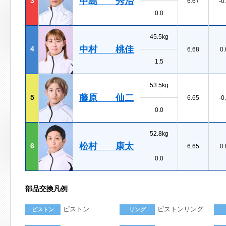
中島 秀治
3
6.67
-0
0.0
45.5kg
中村 桃佳
4
6.68
0.
1.5
53.5kg
藤原 仙二
5
6.65
-0
0.0
52.8kg
松村 康太
6
6.65
0.
0.0
部品交換凡例
ピストン
ピストンリング
ピストン
リング