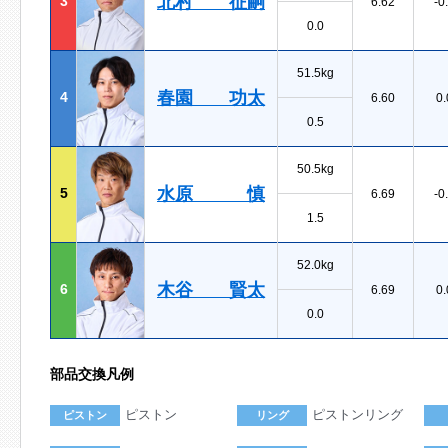
北村 征嗣
3
6.62
-0
0.0
51.5kg
春園 功太
4
6.60
0.
0.5
50.5kg
水原 慎
5
6.69
-0
1.5
52.0kg
木谷 賢太
6
6.69
0.
0.0
部品交換凡例
ピストン
ピストンリング
ピストン
リング