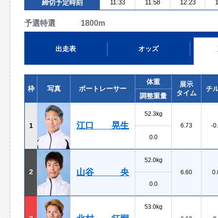
締切予定時刻
11:33
11:58
12:23
1
予選特選 1800m
出走表
オッズ
体重
展示
枠
写真
ボートレーサー
チ
タイム
調整重量
52.3kg
江口 晃生
1
6.73
-0
0.0
52.0kg
山谷 央
2
6.60
0.
0.0
53.0kg