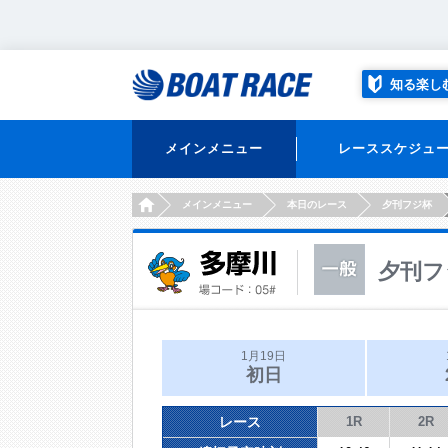
知る楽し
メインメニュー
レーススケジュ
HOME
メインメニュー
本日のレース
夕刊フジ杯
夕刊フ
1月19日
初日
レース
1R
2R