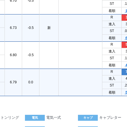
6.70
-0.5
ST
.
着順
R
進入
6.73
-0.5
新
ST
.
着順
R
進入
6.80
-0.5
ST
.
着順
R
進入
6.79
0.0
ST
.
着順
ストンリング
電気一式
キャブレター
電気
キャブ