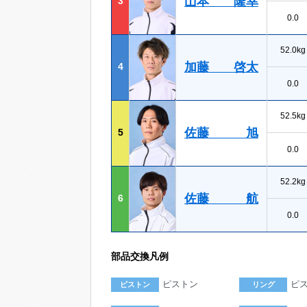
山本 隆幸
3
0.0
52.0kg
加藤 啓太
4
0.0
52.5kg
佐藤 旭
5
0.0
52.2kg
佐藤 航
6
0.0
部品交換凡例
ピストン
ピ
ピストン
リング