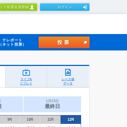
ット投票会員登録
ログイン
テレボート
投票
（ネット投票）
ライブ&
レース場
リプレイ
データ
日
1月23日
目
最終日
9R
10R
11R
12R