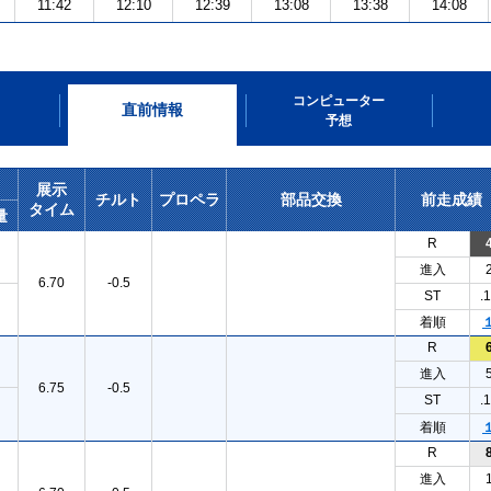
11:42
12:10
12:39
13:08
13:38
14:08
コンピューター
直前情報
予想
展示
チルト
プロペラ
部品交換
前走成績
タイム
量
R
進入
6.70
-0.5
ST
.
着順
R
進入
6.75
-0.5
ST
.
着順
R
進入