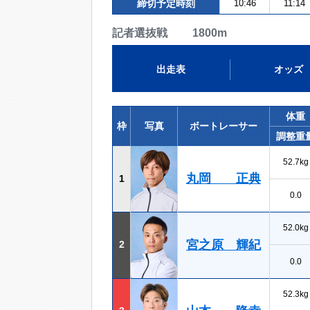
締切予定時刻
10:46
11:14
記者選抜戦 1800m
出走表
オッズ
体重
枠
写真
ボートレーサー
調整重
52.7kg
丸岡 正典
1
0.0
52.0kg
宮之原 輝紀
2
0.0
52.3kg