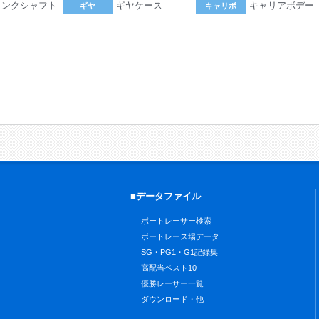
ランクシャフト
ギヤケース
キャリアボデー
ギヤ
キャリボ
。
■データファイル
ボートレーサー検索
ボートレース場データ
SG・PG1・G1記録集
高配当ベスト10
優勝レーサー一覧
ダウンロード・他