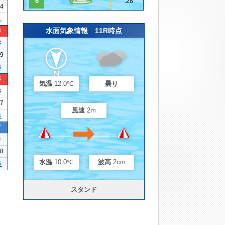
6
.28
14
１
水面気象情報 11R時点
3
3
09
６
5
気温
12.0℃
曇り
3
17
風速
2m
４
7
4
28
水温
10.0℃
波高
2cm
５
スタンド