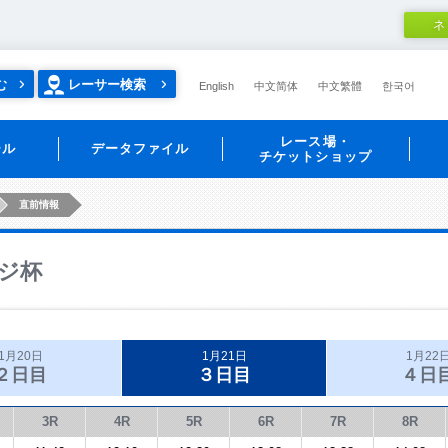
ネ
む
レーサー検索
English
中文简体
中文繁體
한국어
レース場・
ール
データファイル
チケットショップ
直前情報
ジ杯
1月20日
1月21日
1月22
２日目
３日目
４日
3R
4R
5R
6R
7R
8R