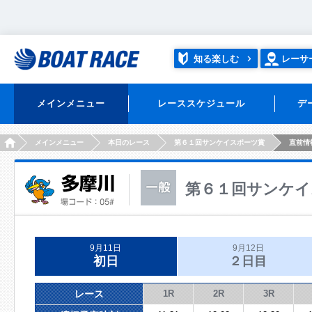
知る楽しむ
レーサ
メインメニュー
レーススケジュール
デ
HOME
メインメニュー
本日のレース
第６１回サンケイスポーツ賞
直前情
第６１回サンケイ
9月11日
9月12日
初日
２日目
レース
1R
2R
3R