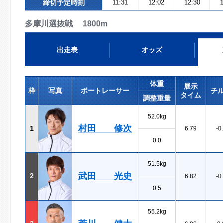
締切予定時刻
11:31
12:02
12:30
1
多摩川選抜戦 1800m
出走表
オッズ
体重
展示
枠
写真
ボートレーサー
チ
タイム
調整重量
52.0kg
村田 修次
1
6.79
-0
0.0
51.5kg
武田 光史
2
6.82
-0
0.5
55.2kg