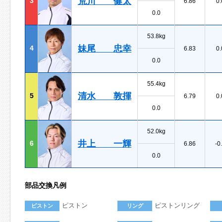
荒川 健太
3
6.86
0.
0.0
53.8kg
妹尾 忠幸
4
6.83
0.
0.0
55.4kg
清水 敦揮
5
6.79
0.
0.0
52.0kg
井上 一輝
6
6.86
-0
0.0
部品交換凡例
ピストン
ピストンリング
ピストン
リング