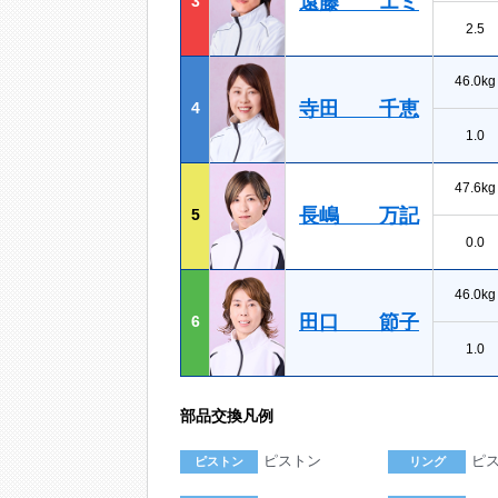
遠藤 エミ
3
2.5
46.0kg
寺田 千恵
4
1.0
47.6kg
長嶋 万記
5
0.0
46.0kg
田口 節子
6
1.0
部品交換凡例
ピストン
ピ
ピストン
リング