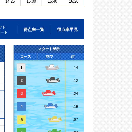
14:25
15:00
15:40
16:20
ット
得点率一覧
得点率早見
ポート
スタート展示
コース
並び
ST
1
.14
2
.12
3
.24
4
.19
5
.07