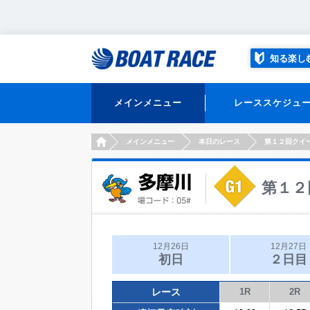
知る楽し
メインメニュー
レーススケジュ
HOME
メインメニュー
本日のレース
第１２回クイ
第１２
12月26日
12月27日
初日
２日目
レース
1R
2R