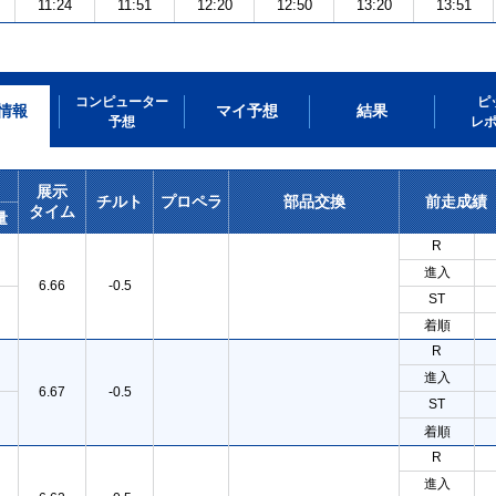
11:24
11:51
12:20
12:50
13:20
13:51
コンピューター
ピ
情報
マイ予想
結果
予想
レ
展示
チルト
プロペラ
部品交換
前走成績
タイム
量
R
進入
6.66
-0.5
ST
着順
R
進入
6.67
-0.5
ST
着順
R
進入