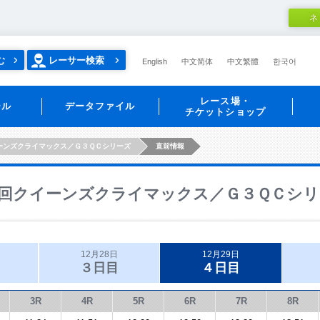
ネ
む
レーサー検索
English
中文简体
中文繁體
한국어
レース場・
ール
データファイル
チケットショップ
ーンズクライマックス／Ｇ３ＱＣシリーズ
直前情報
回クイーンズクライマックス／Ｇ３ＱＣシリ
12月28日
12月29日
３日目
４日目
3R
4R
5R
6R
7R
8R