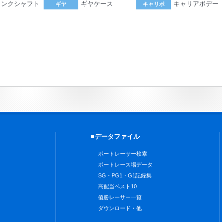
ランクシャフト
ギヤケース
キャリアボデー
ギヤ
キャリボ
。
■データファイル
ボートレーサー検索
ボートレース場データ
SG・PG1・G1記録集
高配当ベスト10
優勝レーサー一覧
ダウンロード・他