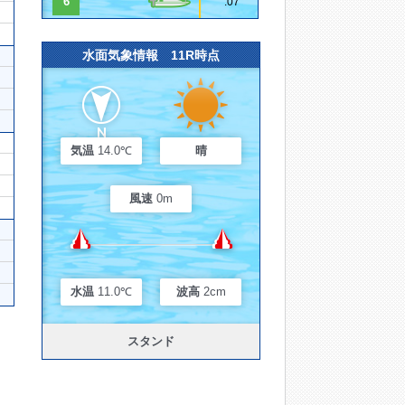
6
.07
水面気象情報 11R時点
気温
14.0℃
晴
風速
0m
水温
11.0℃
波高
2cm
スタンド