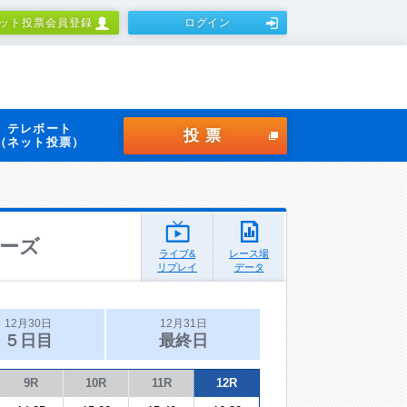
ット投票会員登録
ログイン
テレボート
投票
（ネット投票）
ーズ
ライブ&
レース場
リプレイ
データ
12月30日
12月31日
５日目
最終日
9R
10R
11R
12R