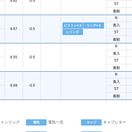
6.62
-0.5
ST
着順
R
進入
ピストン×２
リング×４
6.67
-0.5
シリンダ
ST
着順
R
進入
6.55
-0.5
ST
着順
R
進入
6.69
-0.5
ST
着順
ストンリング
電気一式
キャブレター
電気
キャブ