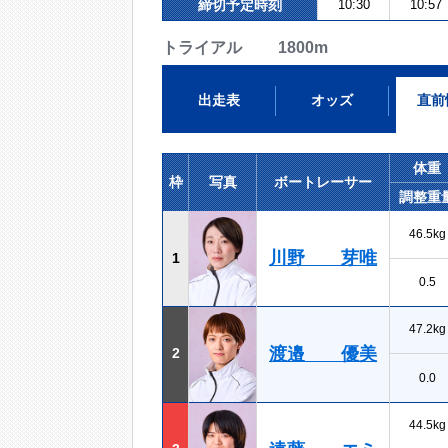
締切予定時刻
10:30
10:57
トライアル 1800m
出走表
オッズ
直前
体重
枠
写真
ボートレーサー
調整重
46.5kg
川野 芽唯
1
0.5
47.2kg
渡邉 優美
2
0.0
44.5kg