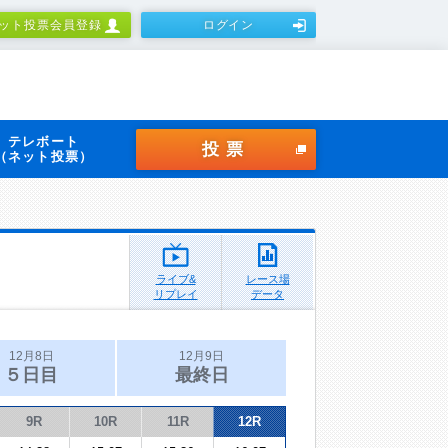
ット投票会員登録
ログイン
テレボート
投票
（ネット投票）
ライブ&
レース場
リプレイ
データ
12月8日
12月9日
５日目
最終日
9R
10R
11R
12R