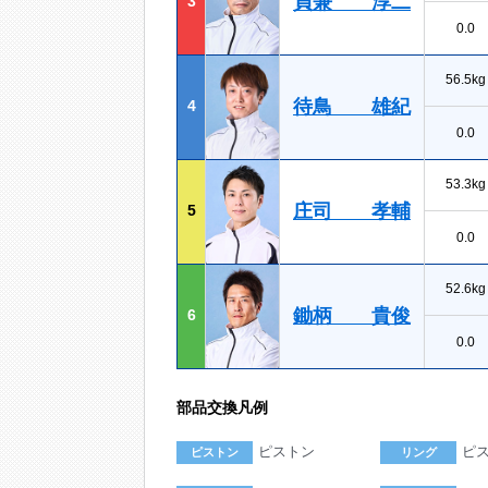
貞兼 淳二
3
0.0
56.5kg
待鳥 雄紀
4
0.0
53.3kg
庄司 孝輔
5
0.0
52.6kg
鋤柄 貴俊
6
0.0
部品交換凡例
ピストン
ピ
ピストン
リング