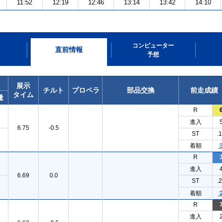
11:52
12:19
12:46
13:14
13:42
14:10
コンピューター
直前情報
予想
展示
チルト
プロペラ
部品交換
前走成績
タイム
量
R
進入
6.75
-0.5
ST
.
着順
R
進入
6.69
0.0
ST
.
着順
R
進入