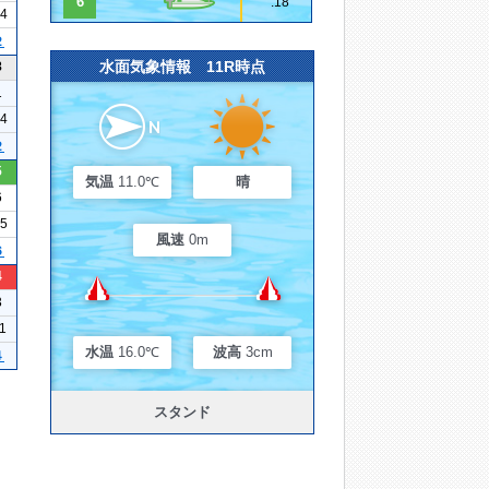
6
.18
14
２
水面気象情報 11R時点
8
1
14
２
5
気温
11.0℃
晴
6
15
風速
0m
６
4
3
11
水温
16.0℃
波高
3cm
４
スタンド