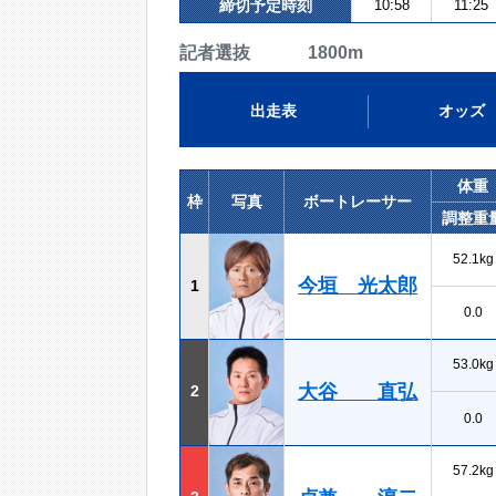
締切予定時刻
10:58
11:25
記者選抜 1800m
出走表
オッズ
体重
枠
写真
ボートレーサー
調整重
52.1kg
今垣 光太郎
1
0.0
53.0kg
大谷 直弘
2
0.0
57.2kg