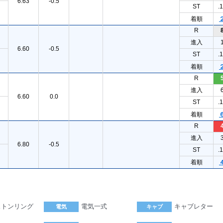
6.63
-0.5
ST
.
着順
R
進入
6.60
-0.5
ST
.
着順
R
進入
6.60
0.0
ST
.
着順
R
進入
6.80
-0.5
ST
.
着順
ストンリング
電気一式
キャブレター
電気
キャブ