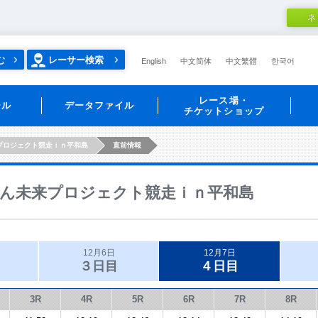
ネ
む
レーサー検索
English
中文简体
中文繁體
한국어
レース場・
ール
データファイル
チケットショップ
プロジェクト競走ｉｎ平和島
直前情報
ん未来プロジェクト競走ｉｎ平和島
12月6日
12月7日
３日目
４日目
3R
4R
5R
6R
7R
8R