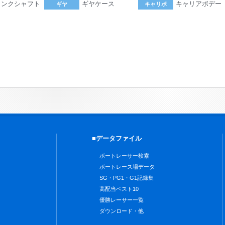
ランクシャフト
ギヤケース
キャリアボデー
ギヤ
キャリボ
。
■データファイル
ボートレーサー検索
ボートレース場データ
SG・PG1・G1記録集
高配当ベスト10
優勝レーサー一覧
ダウンロード・他