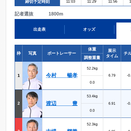
締切予定時刻
11:03
11:29
11:56
1
記者選抜 1800m
出走表
オッズ
体重
展示
枠
写真
ボートレーサー
チ
タイム
調整重量
52.2kg
今村 暢孝
1
6.79
-0
0.0
53.4kg
渡辺 豊
2
6.91
-0
0.0
52.3kg