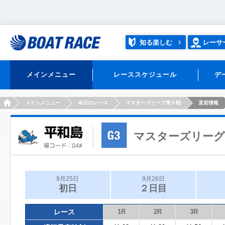
知る楽しむ
レーサ
メインメニュー
レーススケジュール
デ
HOME
メインメニュー
本日のレース
マスターズリーグ第６戦
直前情報
マスターズリーグ
9月25日
9月26日
初日
２日目
レース
1R
2R
3R