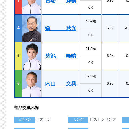
古場 輝義
3
6.85
-0
0.0
52.4kg
森 秋光
4
6.87
-0
0.0
51.5kg
菊池 峰晴
5
6.94
-0
0.0
52.5kg
内山 文典
6
6.85
-0
0.0
部品交換凡例
ピストン
ピストンリング
ピストン
リング