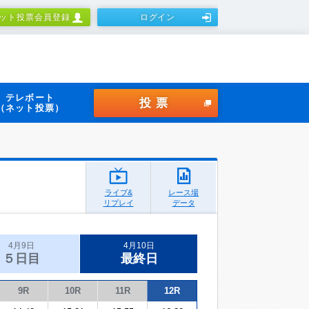
ット投票会員登録
ログイン
テレボート
投票
（ネット投票）
ライブ&
レース場
リプレイ
データ
4月9日
4月10日
５日目
最終日
9R
10R
11R
12R