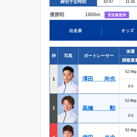
締切予定時刻
10:47
11:16
優勝戦 1800m
安定板使用
出走表
オッズ
体重
枠
写真
ボートレーサー
調整重
52.0kg
澤田 尚也
1
0.0
52.8kg
高橋 勲
2
0.0
52.4kg