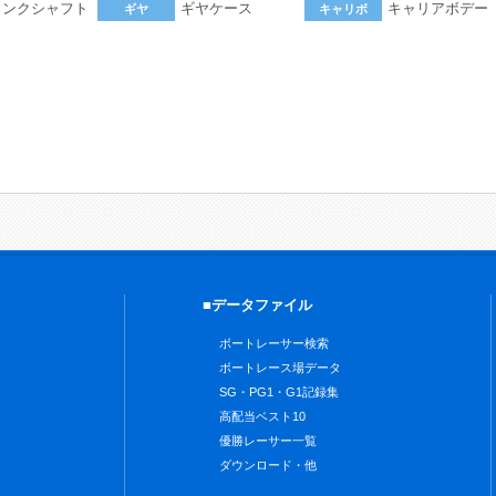
ランクシャフト
ギヤケース
キャリアボデー
ギヤ
キャリボ
。
■データファイル
ボートレーサー検索
ボートレース場データ
SG・PG1・G1記録集
高配当ベスト10
優勝レーサー一覧
ダウンロード・他