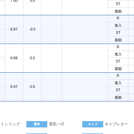
7.00
0.0
ST
着順
R
進入
6.87
-0.5
ST
着順
R
進入
6.88
0.0
ST
着順
R
進入
6.97
0.0
ST
着順
ストンリング
電気一式
キャブレター
電気
キャブ