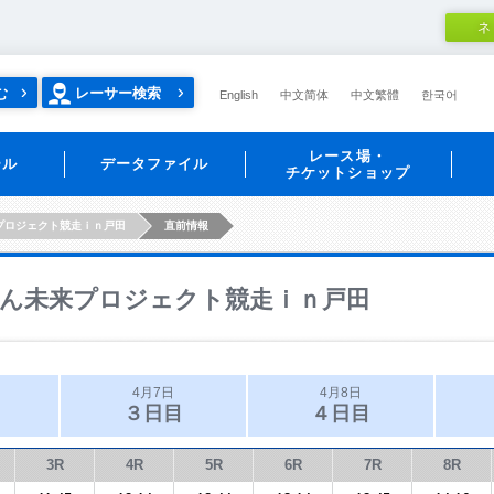
ネ
む
レーサー検索
English
中文简体
中文繁體
한국어
レース場・
ール
データファイル
チケットショップ
プロジェクト競走ｉｎ戸田
直前情報
ん未来プロジェクト競走ｉｎ戸田
4月7日
4月8日
３日目
４日目
3R
4R
5R
6R
7R
8R