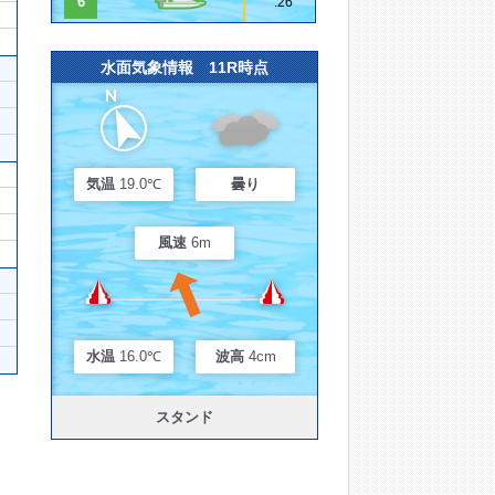
6
.26
水面気象情報 11R時点
気温
19.0℃
曇り
風速
6m
水温
16.0℃
波高
4cm
スタンド