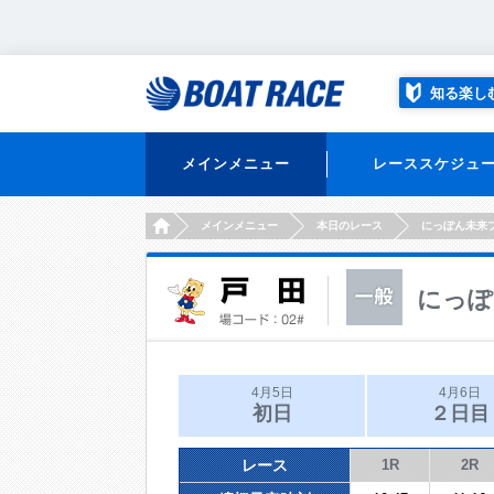
知る楽し
メインメニュー
レーススケジュ
HOME
メインメニュー
本日のレース
にっぽん未来
にっぽ
4月5日
4月6日
初日
２日目
レース
1R
2R