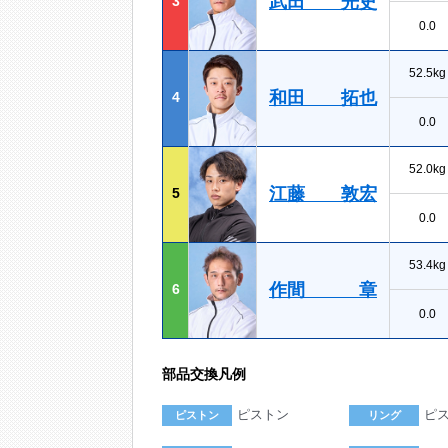
武田 光史
3
0.0
52.5kg
和田 拓也
4
0.0
52.0kg
江藤 敦宏
5
0.0
53.4kg
作間 章
6
0.0
部品交換凡例
ピストン
ピ
ピストン
リング