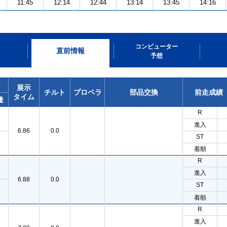
11:45
12:14
12:44
13:14
13:45
14:16
コンピューター
直前情報
予想
展示
チルト
プロペラ
部品交換
前走成績
タイム
量
R
進入
6.86
0.0
ST
着順
R
進入
6.88
0.0
ST
着順
R
進入