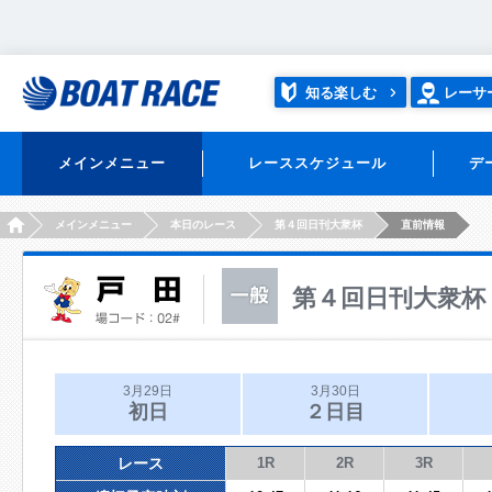
知る楽しむ
レーサ
メインメニュー
レーススケジュール
デ
HOME
メインメニュー
本日のレース
第４回日刊大衆杯
直前情報
第４回日刊大衆杯
3月29日
3月30日
初日
２日目
レース
1R
2R
3R