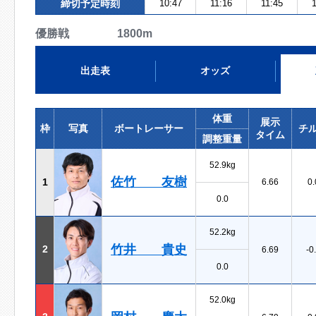
締切予定時刻
10:47
11:16
11:45
1
優勝戦 1800m
出走表
オッズ
体重
展示
枠
写真
ボートレーサー
チ
タイム
調整重量
52.9kg
佐竹 友樹
1
6.66
0.
0.0
52.2kg
竹井 貴史
2
6.69
-0
0.0
52.0kg