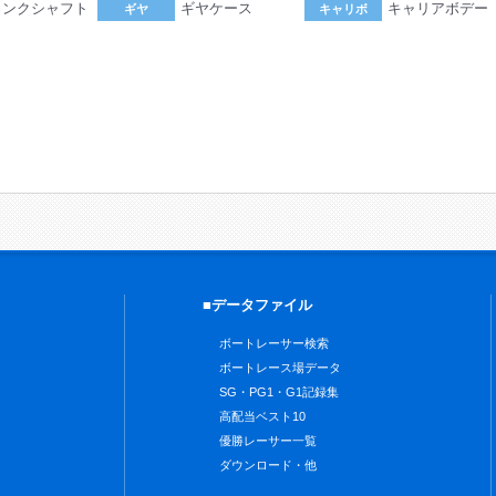
ランクシャフト
ギヤケース
キャリアボデー
ギヤ
キャリボ
。
■データファイル
ボートレーサー検索
ボートレース場データ
SG・PG1・G1記録集
高配当ベスト10
優勝レーサー一覧
ダウンロード・他