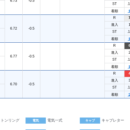
6.73
-0.5
ST
.
着順
R
進入
6.72
-0.5
ST
.
着順
R
進入
6.77
-0.5
ST
.
着順
R
進入
6.70
-0.5
ST
.
着順
ストンリング
電気一式
キャブレター
電気
キャブ