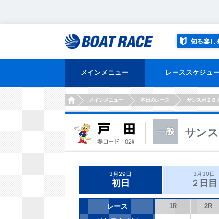
知る楽し
メインメニュー
レーススケジュ
HOME
メインメニュー
本日のレース
サンスポＺＢ
サンス
3月29日
3月30日
初日
２日目
レース
1R
2R