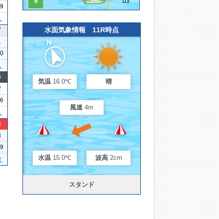
6
.03
19
１
水面気象情報 11R時点
7
1
10
１
6
気温
16.0℃
晴
2
16
風速
4m
１
4
3
19
水温
15.0℃
波高
2cm
２
スタンド