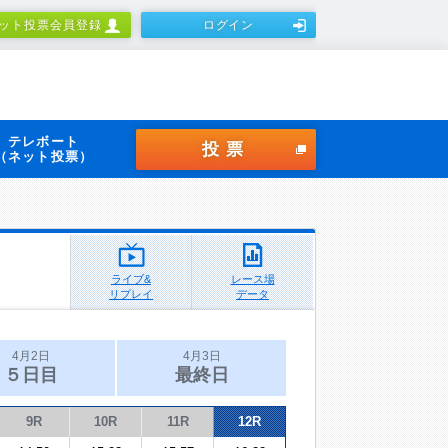
ット投票会員登録
ログイン
テレボート
投票
（ネット投票）
ライブ&
レース場
リプレイ
データ
4月2日
4月3日
５日目
最終日
9R
10R
11R
12R