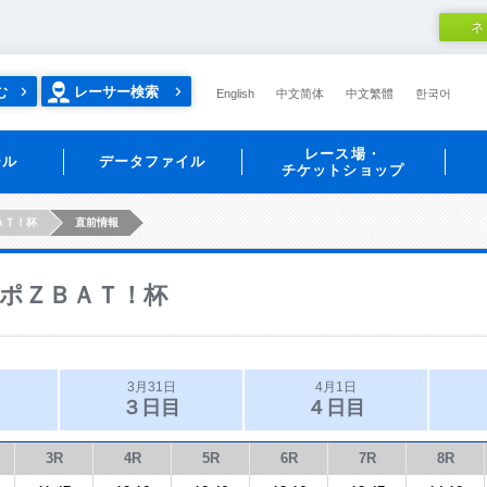
ネ
む
レーサー検索
English
中文简体
中文繁體
한국어
レース場・
ール
データファイル
チケットショップ
ＡＴ！杯
直前情報
ポＺＢＡＴ！杯
3月31日
4月1日
３日目
４日目
3R
4R
5R
6R
7R
8R