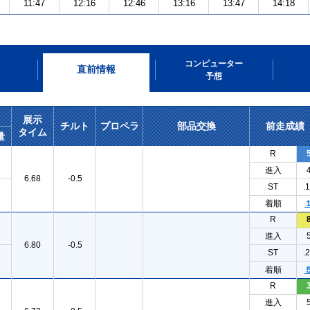
11:47
12:16
12:46
13:16
13:47
14:18
コンピューター
直前情報
予想
展示
チルト
プロペラ
部品交換
前走成績
タイム
量
R
進入
6.68
-0.5
ST
.
着順
R
進入
6.80
-0.5
ST
.
着順
R
進入