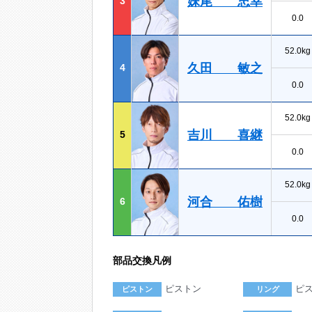
妹尾 忠幸
3
0.0
52.0kg
久田 敏之
4
0.0
52.0kg
吉川 喜継
5
0.0
52.0kg
河合 佑樹
6
0.0
部品交換凡例
ピストン
ピ
ピストン
リング