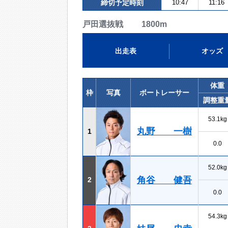
締切予定時刻
10:47
11:16
戸田選抜戦 1800m
出走表
オッズ
体重
枠
写真
ボートレーサー
調整重
53.1kg
丸野 一樹
1
0.0
52.0kg
角谷 健吾
2
0.0
54.3kg