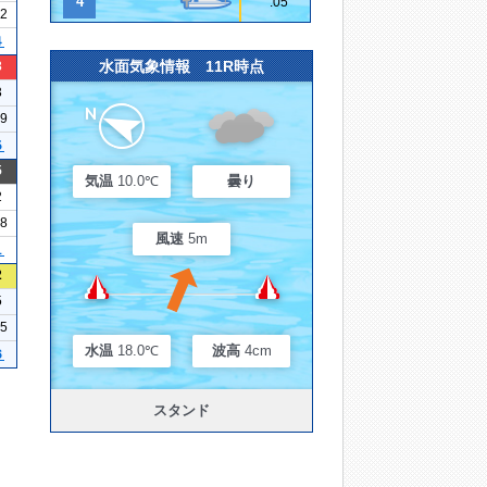
4
.05
22
４
水面気象情報 11R時点
3
3
09
５
5
気温
10.0℃
曇り
2
28
風速
5m
１
2
5
25
水温
18.0℃
波高
4cm
６
スタンド