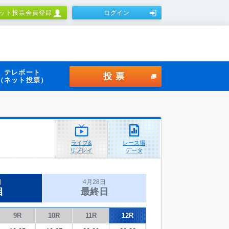
ット投票会員登録
ログイン
テレボート
投票
（ネット投票）
ライブ&
レース場
リプレイ
データ
日
4月28日
目
最終日
9R
10R
11R
12R