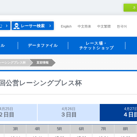
ネ
む
レーサー検索
English
中文简体
中文繁體
한국어
レース場・
ール
データファイル
チケットショップ
レーシングプレス杯
直前情報
回公営レーシングプレス杯
4月25日
4月26日
4月27
２日目
３日目
４日
3R
4R
5R
6R
7R
8R