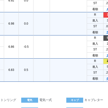
6.92
0.0
ST
.
着順
R
進入
6.98
0.0
ST
.
着順
R
進入
6.86
-0.5
ST
.
着順
R
進入
6.83
0.5
ST
.
着順
ストンリング
電気一式
キャブレター
電気
キャブ