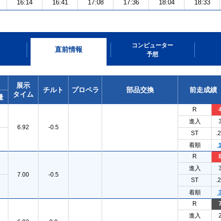
16:14
16:41
17:08
17:36
18:04
18:33
コンピューター
直前情報
予想
展示
チルト
プロペラ
部品交換
前走成績
タイム
量
R
進入
6.92
-0.5
ST
.
着順
R
進入
7.00
-0.5
ST
.
着順
R
進入