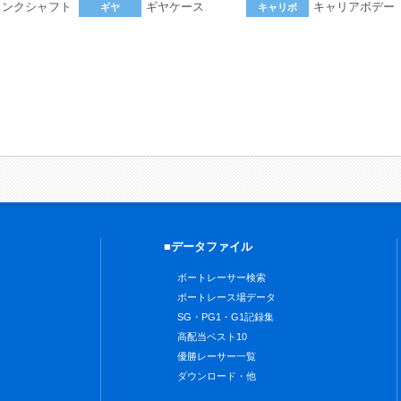
ランクシャフト
ギヤケース
キャリアボデー
ギヤ
キャリボ
。
■データファイル
ボートレーサー検索
ボートレース場データ
SG・PG1・G1記録集
高配当ベスト10
優勝レーサー一覧
ダウンロード・他