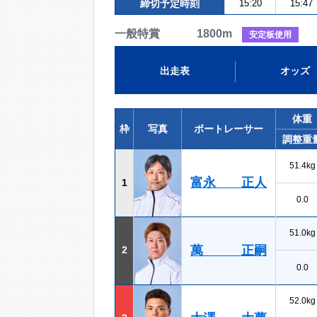
締切予定時刻
15:20
15:47
一般特賞 1800m
安定板使用
出走表
オッズ
体重
枠
写真
ボートレーサー
調整重
51.4kg
富永 正人
1
0.0
51.0kg
萬 正嗣
2
0.0
52.0kg