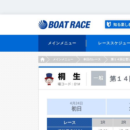
知る楽し
メインメニュー
レーススケジュ
HOME
メインメニュー
本日のレース
第１４回公営
第１４
4月24日
初日
レース
1R
2R