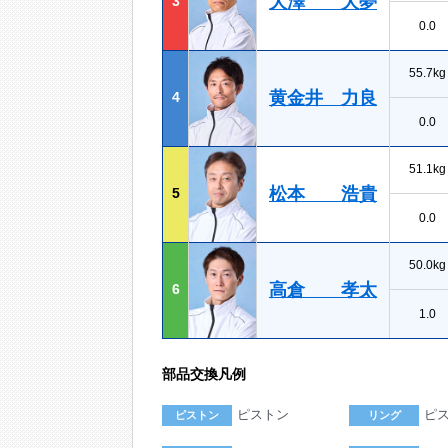
大澤 大夢
3
0.0
55.7kg
黄金井 力良
4
0.0
51.1kg
松本 浩貴
5
0.0
50.0kg
高倉 孝太
6
1.0
部品交換凡例
ピストン
ピ
ピストン
リング