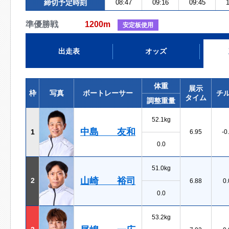
締切予定時刻
08:47
09:16
09:45
1
準優勝戦
1200m
安定板使用
出走表
オッズ
体重
展示
枠
写真
ボートレーサー
チ
タイム
調整重量
52.1kg
中島 友和
1
6.95
-0
0.0
51.0kg
山崎 裕司
2
6.88
0.
0.0
53.2kg