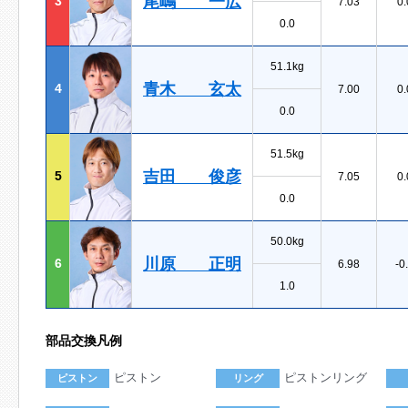
尾嶋 一広
3
7.03
0.
0.0
51.1kg
青木 玄太
4
7.00
0.
0.0
51.5kg
吉田 俊彦
5
7.05
0.
0.0
50.0kg
川原 正明
6
6.98
-0
1.0
部品交換凡例
ピストン
ピストンリング
ピストン
リング