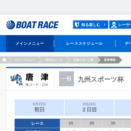
知る楽しむ
レーサ
メインメニュー
レーススケジュール
デ
HOME
メインメニュー
本日のレース
九州スポーツ杯
直前情報
九州スポーツ杯
9月23日
9月24日
初日
２日目
レース
1R
2R
3R