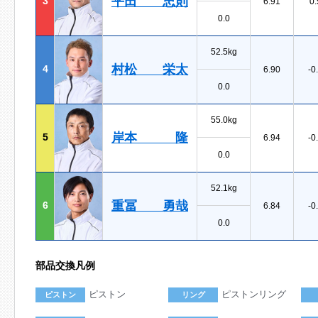
平田 忠則
3
6.91
0.
0.0
52.5kg
村松 栄太
4
6.90
-0
0.0
55.0kg
岸本 隆
5
6.94
-0
0.0
52.1kg
重冨 勇哉
6
6.84
-0
0.0
部品交換凡例
ピストン
ピストンリング
ピストン
リング