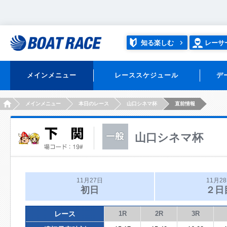
知る楽しむ
レーサ
メインメニュー
レーススケジュール
デ
HOME
メインメニュー
本日のレース
山口シネマ杯
直前情報
山口シネマ杯
11月27日
11月2
初日
２日
レース
1R
2R
3R