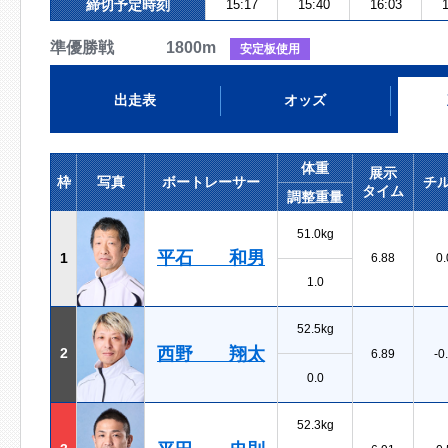
締切予定時刻
15:17
15:40
16:03
1
準優勝戦 1800m
安定板使用
出走表
オッズ
体重
展示
枠
写真
ボートレーサー
チ
タイム
調整重量
51.0kg
平石 和男
1
6.88
0.
1.0
52.5kg
西野 翔太
2
6.89
-0
0.0
52.3kg