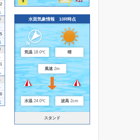
5
F.22
12
４
水面気象情報 10R時点
4
1
25
６
8
気温
18.0℃
晴
1
21
風速
2m
１
1
1
10
水温
24.0℃
波高
2cm
２
スタンド