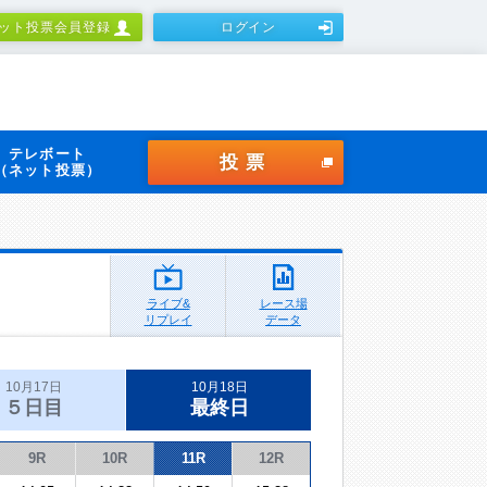
ット投票会員登録
ログイン
テレボート
投票
（ネット投票）
ライブ&
レース場
リプレイ
データ
10月17日
10月18日
５日目
最終日
9R
10R
11R
12R