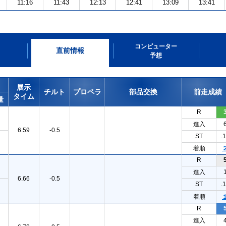
11:16
11:43
12:13
12:41
13:09
13:41
コンピューター
直前情報
予想
展示
チルト
プロペラ
部品交換
前走成績
タイム
量
R
進入
6.59
-0.5
ST
.
着順
R
進入
6.66
-0.5
ST
.
着順
R
進入