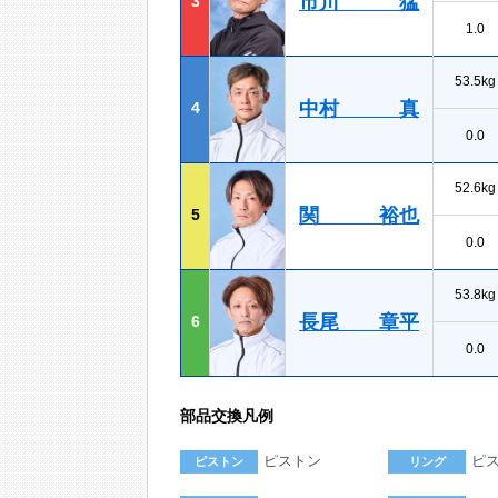
市川 猛
3
1.0
53.5kg
中村 真
4
0.0
52.6kg
関 裕也
5
0.0
53.8kg
長尾 章平
6
0.0
部品交換凡例
ピストン
ピ
ピストン
リング