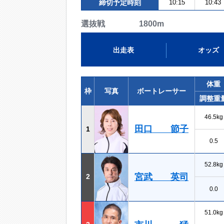
締切予定時刻
10:15
10:43
選抜戦 1800m
出走表
オッズ
体重
枠
写真
ボートレーサー
調整重
46.5kg
田口 節子
1
0.5
52.8kg
宮武 英司
2
0.0
51.0kg