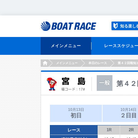
知る楽し
メインメニュー
レーススケジュ
HOME
メインメニュー
本日のレース
第４２回報知
第４２
10月13日
10月14日
初日
２日目
レース
1R
2R