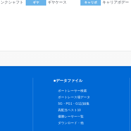
ランクシャフト
ギヤケース
キャリアボデー
ギヤ
キャリボ
。
■データファイル
ボートレーサー検索
ボートレース場データ
SG・PG1・G1記録集
高配当ベスト10
優勝レーサー一覧
ダウンロード・他