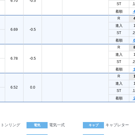
6.70
-0.5
ST
.
着順
R
進入
6.69
-0.5
ST
.
着順
R
進入
6.78
-0.5
ST
.
着順
R
進入
6.52
0.0
ST
.
着順
ストンリング
電気一式
キャブレター
電気
キャブ