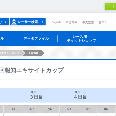
ネ
む
レーサー検索
English
中文简体
中文繁體
한국어
レース場・
ール
データファイル
チケットショップ
エキサイトカップ
直前情報
回報知エキサイトカップ
10月15日
10月16日
３日目
４日目
3R
4R
5R
6R
7R
8R