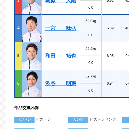
葛原 大陽
3
6.92
-0
0.0
52.0kg
一宮 稔弘
4
6.89
-0
0.0
52.5kg
和田 拓也
5
6.95
0.
0.0
52.7kg
渋谷 明憲
6
6.94
0.
0.0
部品交換凡例
ピストン
ピストンリング
ピストン
リング