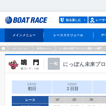
知る楽しむ
レーサ
メインメニュー
レーススケジュール
デ
HOME
メインメニュー
本日のレース
にっぽん未来プロジェクト競走ｉｎ鳴門
にっぽん未来プロ
5月5日
5月6日
初日
２日目
レース
1R
2R
3R