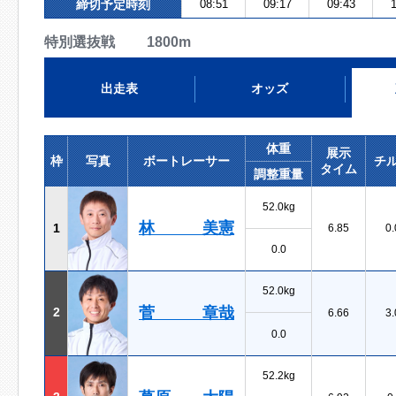
締切予定時刻
08:51
09:17
09:43
1
特別選抜戦 1800m
出走表
オッズ
体重
展示
枠
写真
ボートレーサー
チ
タイム
調整重量
52.0kg
林 美憲
1
6.85
0.
0.0
52.0kg
菅 章哉
2
6.66
3.
0.0
52.2kg