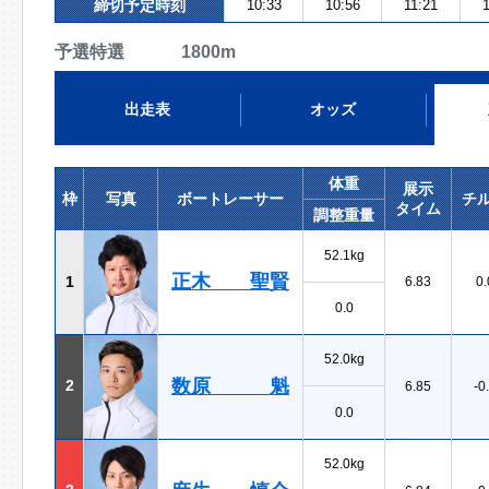
締切予定時刻
10:33
10:56
11:21
予選特選 1800m
出走表
オッズ
体重
展示
枠
写真
ボートレーサー
チ
タイム
調整重量
52.1kg
正木 聖賢
1
6.83
0.
0.0
52.0kg
数原 魁
2
6.85
-0
0.0
52.0kg