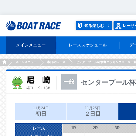
知る楽しむ
レーサ
メインメニュー
レーススケジュール
デ
HOME
メインメニュー
本日のレース
センタープール杯争奪ニッカングローリー
センタープール杯
11月24日
11月25日
初日
２日目
レース
1R
2R
3R