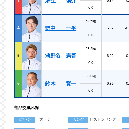
麻生 慎介
3
6.84
-0
0.0
52.5kg
野中 一平
4
6.89
-0
0.0
53.2kg
濱野谷 憲吾
5
6.93
-0
0.0
55.8kg
鈴木 賢一
6
6.89
-0
0.0
部品交換凡例
ピストン
ピストンリング
ピストン
リング