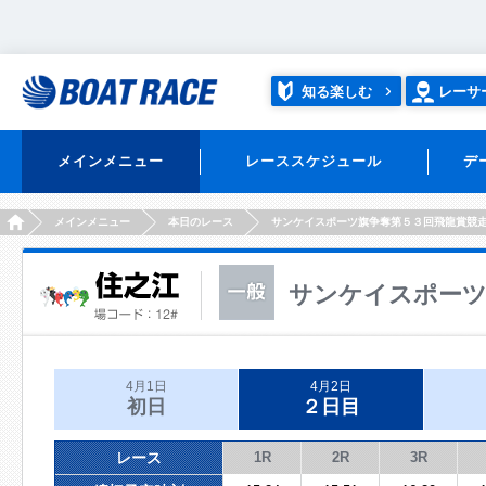
知る楽しむ
レーサ
メインメニュー
レーススケジュール
デ
HOME
メインメニュー
本日のレース
サンケイスポーツ旗争奪第５３回飛龍賞競
サンケイスポーツ
4月1日
4月2日
初日
２日目
レース
1R
2R
3R