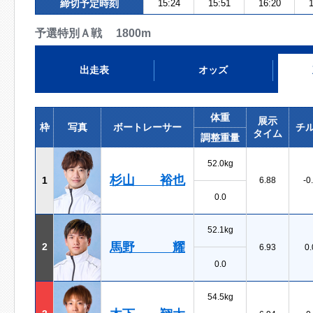
締切予定時刻
15:24
15:51
16:20
1
予選特別Ａ戦 1800m
出走表
オッズ
体重
展示
枠
写真
ボートレーサー
チ
タイム
調整重量
52.0kg
杉山 裕也
1
6.88
-0
0.0
52.1kg
馬野 耀
2
6.93
0.
0.0
54.5kg