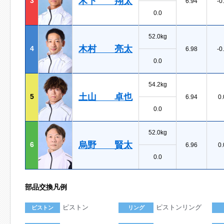
木下 翔太
3
6.94
-0
0.0
52.0kg
木村 亮太
4
6.98
-0
0.0
54.2kg
土山 卓也
5
6.94
0.
0.0
52.0kg
烏野 賢太
6
6.96
0.
0.0
部品交換凡例
ピストン
ピストンリング
ピストン
リング